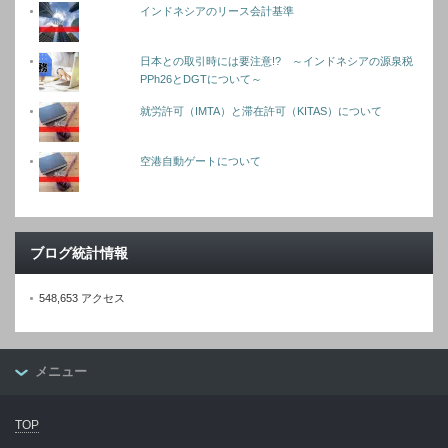
インドネシアのリース会計基準
日本との取引時には要注意!? ～インドネシアの源泉税
PPh26とDGTについて～
就労許可（IMTA）と滞在許可（KITAS）について
空港自動ゲートについて
ブログ統計情報
548,653 アクセス
メニュー
TOP