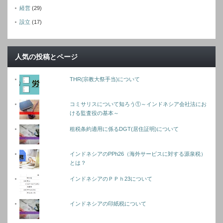
経営
(29)
設立
(17)
人気の投稿とページ
THR(宗教大祭手当)について
コミサリスについて知ろう①～インドネシア会社法にお
ける監査役の基本～
租税条約適用に係るDGT(居住証明)について
インドネシアのPPh26（海外サービスに対する源泉税）
とは？
インドネシアのＰＰｈ23について
インドネシアの印紙税について