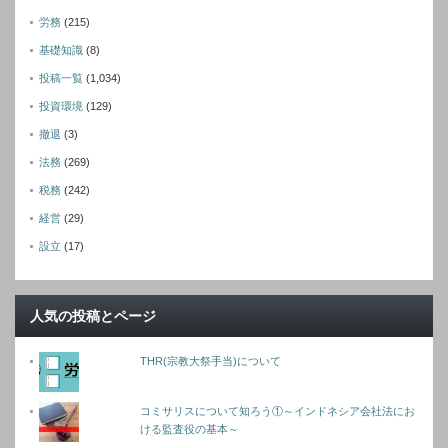
労務
(215)
基礎知識
(8)
投稿一覧
(1,034)
投資環境
(129)
撤退
(3)
法務
(269)
税務
(242)
経営
(29)
設立
(17)
人気の投稿とページ
THR(宗教大祭手当)について
コミサリスについて知ろう①～インドネシア会社法にお
ける監査役の基本～