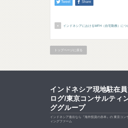
Tweet
Share
インドネシアにおけるWFH（自宅勤務）につ
トップページに戻る
インドネシア現地駐在員
ログ/東京コンサルティ
ググループ
インドネシア進出なら『海外投資の赤本』の 東京コン
ィングファーム