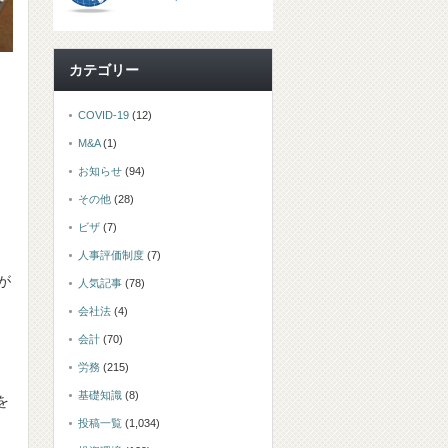
カテゴリー
COVID-19
(12)
M&A
(1)
お知らせ
(94)
その他
(28)
ビザ
(7)
人事評価制度
(7)
が
人気記事
(78)
会社法
(4)
会計
(70)
労務
(215)
基礎知識
(8)
を
投稿一覧
(1,034)