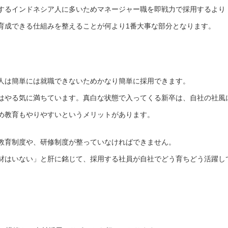
するインドネシア人に多いためマネージャー職を即戦力で採用するより
育成できる仕組みを整えることが何より1番大事な部分となります。
人は簡単には就職できないためかなり簡単に採用できます。
はやる気に満ちています。真白な状態で入ってくる新卒は、自社の社風
め教育もやりやすいというメリットがあります。
教育制度や、研修制度が整っていなければできません。
材はいない」と肝に銘じて、採用する社員が自社でどう育ちどう活躍し