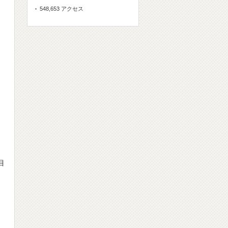
548,653 アクセス
。
目