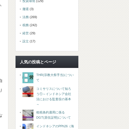
投資環境
(129)
い
撤退
(3)
法務
(269)
税務
(242)
経営
(29)
設立
(17)
人気の投稿とページ
THR(宗教大祭手当)につい
て
自
コミサリスについて知ろ
り
う①～インドネシア会社
法における監査役の基本
～
租税条約適用に係る
な
DGT(居住証明)について
インドネシアのPPh26（海