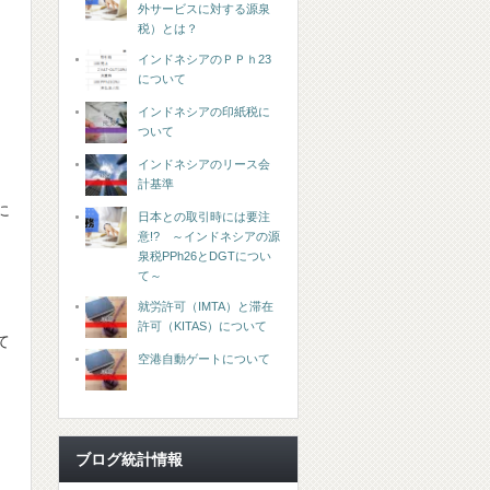
外サービスに対する源泉
税）とは？
インドネシアのＰＰｈ23
について
インドネシアの印紙税に
ついて
インドネシアのリース会
計基準
に
日本との取引時には要注
意!? ～インドネシアの源
泉税PPh26とDGTについ
て～
就労許可（IMTA）と滞在
許可（KITAS）について
て
空港自動ゲートについて
ブログ統計情報