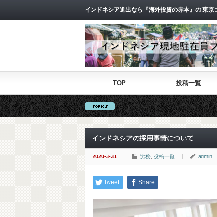
インドネシア進出なら『海外投資の赤本』の 東京
TOP
投稿一覧
インドネシアの採用事情について
2020-3-31
労務
,
投稿一覧
admin
Tweet
Share