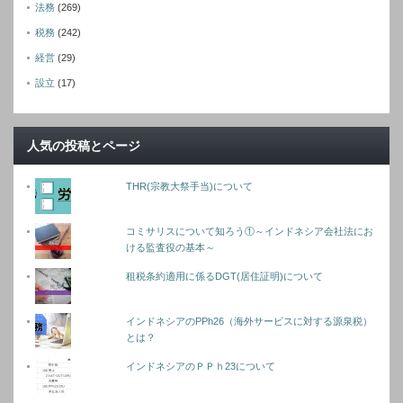
法務
(269)
税務
(242)
経営
(29)
設立
(17)
人気の投稿とページ
THR(宗教大祭手当)について
コミサリスについて知ろう①～インドネシア会社法にお
ける監査役の基本～
租税条約適用に係るDGT(居住証明)について
インドネシアのPPh26（海外サービスに対する源泉税）
とは？
インドネシアのＰＰｈ23について