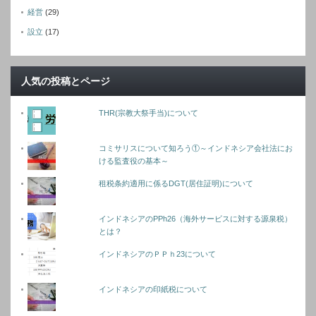
経営
(29)
設立
(17)
人気の投稿とページ
THR(宗教大祭手当)について
コミサリスについて知ろう①～インドネシア会社法にお
ける監査役の基本～
租税条約適用に係るDGT(居住証明)について
インドネシアのPPh26（海外サービスに対する源泉税）
とは？
インドネシアのＰＰｈ23について
インドネシアの印紙税について