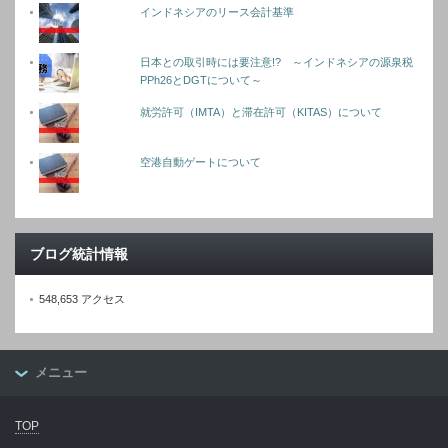
インドネシアのリース会計基準
日本との取引時には要注意!? ～インドネシアの源泉税
PPh26とDGTについて～
就労許可（IMTA）と滞在許可（KITAS）について
空港自動ゲートについて
ブログ統計情報
548,653 アクセス
メニュー
TOP