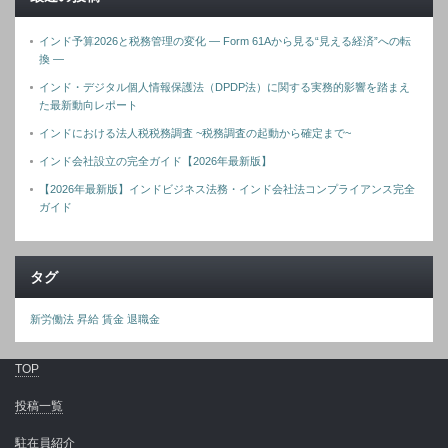
インド予算2026と税務管理の変化 ― Form 61Aから見る“見える経済”への転
換 ―
インド・デジタル個人情報保護法（DPDP法）に関する実務的影響を踏まえ
た最新動向レポート
インドにおける法人税税務調査 ~税務調査の起動から確定まで~
インド会社設立の完全ガイド【2026年最新版】
【2026年最新版】インドビジネス法務・インド会社法コンプライアンス完全
ガイド
タグ
新労働法
昇給
賃金
退職金
TOP
投稿一覧
駐在員紹介