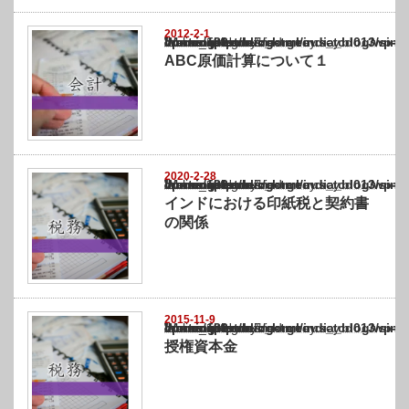
2012-2-1
Warning
: Undefined array key "show_category" in
/home/netst/kuno-cpa.co.jp/public_html/india_blog/wp-content/themes/gorgeous_tcd0
on line
183
ABC原価計算について１
2020-2-28
Warning
: Undefined array key "show_category" in
/home/netst/kuno-cpa.co.jp/public_html/india_blog/wp-content/themes/gorgeous_tcd0
on line
183
インドにおける印紙税と契約書
の関係
2015-11-9
Warning
: Undefined array key "show_category" in
/home/netst/kuno-cpa.co.jp/public_html/india_blog/wp-content/themes/gorgeous_tcd0
on line
183
授権資本金