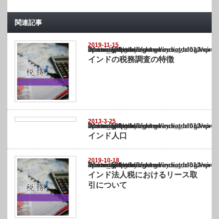
関連記事
2019-11-15
Warning
: Undefined array key "show_category" in
/home/netst/kuno-cpa.co.jp/public_html/india_blog/wp-content/themes/gorgeous_tcd0
on line
183
インドの税務調査の特徴
2013-3-25
Warning
: Undefined array key "show_category" in
/home/netst/kuno-cpa.co.jp/public_html/india_blog/wp-content/themes/gorgeous_tcd0
on line
183
インド人口
2019-10-18
Warning
: Undefined array key "show_category" in
/home/netst/kuno-cpa.co.jp/public_html/india_blog/wp-content/themes/gorgeous_tcd0
on line
183
インド法人税におけるリース取
引について