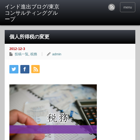
インド進出ブログ/東京
menu
コンサルティンググル
ープ
個人所得税の変更
2012-12-3
投稿一覧
,
税務
admin