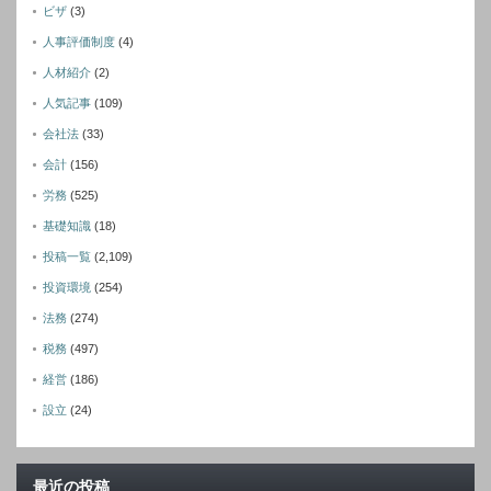
ビザ
(3)
人事評価制度
(4)
人材紹介
(2)
人気記事
(109)
会社法
(33)
会計
(156)
労務
(525)
基礎知識
(18)
投稿一覧
(2,109)
投資環境
(254)
法務
(274)
税務
(497)
経営
(186)
設立
(24)
最近の投稿