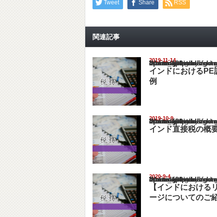
Tweet
Share
RSS
関連記事
2019-11-14
Warning
: Undefined array key "show_category" in
/home/netst/kuno-cpa.co.jp/public_html/ind
on line
183
インドにおけるPE
例
2019-10-9
Warning
: Undefined array key "show_category" in
/home/netst/kuno-cpa.co.jp/public_html/ind
on line
183
インド直接税の概
2020-9-4
Warning
: Undefined array key "show_category" in
/home/netst/kuno-cpa.co.jp/public_html/ind
on line
183
【インドにおける
ージについてのご