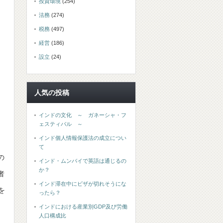
投資環境
(254)
法務
(274)
税務
(497)
経営
(186)
設立
(24)
人気の投稿
インドの文化 ～ ガネーシャ・フ
ェスティバル ～
インド個人情報保護法の成立につい
て
の
インド・ムンバイで英語は通じるの
か？
者
インド滞在中にビザが切れそうにな
を
ったら？
インドにおける産業別GDP及び労働
人口構成比