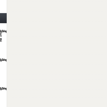
es/gorgeous_tcd013/single.php
店
理
es/gorgeous_tcd013/single.php
es/gorgeous_tcd013/single.php