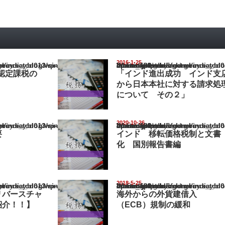
2016-1-25
ia_blog/wp-content/themes/gorgeous_tcd013/single.php
Warning
: Undefined array key "show_category" in
/home/netst/kuno-cpa.co.jp/public_html/india_blog/wp-content/them
on line
183
認定課税の
「インド進出成功 インド支
から日本本社に対する請求処
について その２」
2020-10-26
ia_blog/wp-content/themes/gorgeous_tcd013/single.php
Warning
: Undefined array key "show_category" in
/home/netst/kuno-cpa.co.jp/public_html/india_blog/wp-content/them
on line
183
要
インド 移転価格税制と文書
化 国別報告書編
2018-5-25
ia_blog/wp-content/themes/gorgeous_tcd013/single.php
Warning
: Undefined array key "show_category" in
/home/netst/kuno-cpa.co.jp/public_html/india_blog/wp-content/them
on line
183
リバースチャ
海外からの外貨建借入
紹介！！】
（ECB）規制の緩和