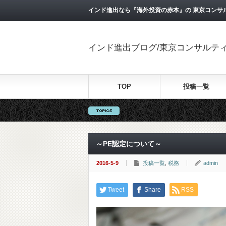
インド進出なら『海外投資の赤本』の 東京コンサ
インド進出ブログ/東京コンサルテ
TOP
投稿一覧
～PE認定について～
2016-5-9
投稿一覧
,
税務
admin
Tweet
Share
RSS