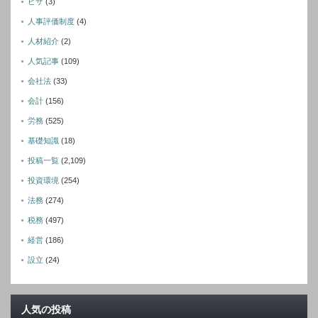
ビザ
(3)
人事評価制度
(4)
人材紹介
(2)
人気記事
(109)
会社法
(33)
会計
(156)
労務
(525)
基礎知識
(18)
投稿一覧
(2,109)
投資環境
(254)
法務
(274)
税務
(497)
経営
(186)
設立
(24)
人気の投稿