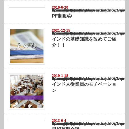
2016-6-20
Warning
: Undefined array key "show_category" in
/home/netst/kuno-cpa.co.jp/public_html/india_blog/wp-content/themes/gorgeous_tcd0
on line
183
PF制度④
2021-12-15
Warning
: Undefined array key "show_category" in
/home/netst/kuno-cpa.co.jp/public_html/india_blog/wp-content/themes/gorgeous_tcd0
on line
183
インドの基礎知識を改めてご紹
介！！
2019-1-18
Warning
: Undefined array key "show_category" in
/home/netst/kuno-cpa.co.jp/public_html/india_blog/wp-content/themes/gorgeous_tcd0
on line
183
インド人従業員のモチベーショ
ン
2013-6-4
Warning
: Undefined array key "show_category" in
/home/netst/kuno-cpa.co.jp/public_html/india_blog/wp-content/themes/gorgeous_tcd0
on line
183