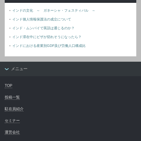
インドの文化 ～ ガネーシャ・フェスティバル ～
インド個人情報保護法の成立について
インド・ムンバイで英語は通じるのか？
インド滞在中にビザが切れそうになったら？
インドにおける産業別GDP及び労働人口構成比
メニュー
TOP
投稿一覧
駐在員紹介
セミナー
運営会社