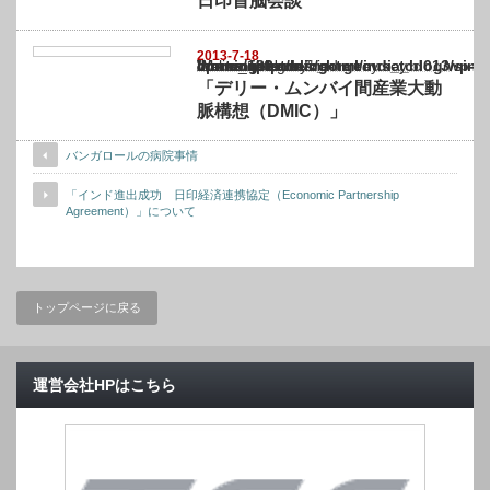
日印首脳会談
2013-7-18
Warning
: Undefined array key "show_category" in
/home/netst/kuno-cpa.co.jp/public_html/india_blog/wp-content/themes/gorgeous_tcd0
on line
183
「デリー・ムンバイ間産業大動
脈構想（DMIC）」
バンガロールの病院事情
「インド進出成功 日印経済連携協定（Economic Partnership
Agreement）」について
トップページに戻る
運営会社HPはこちら