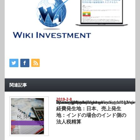
関連記事
2019-2-8
Warning
: Undefined array key "show_category" in
/home/netst/kuno-cpa.co.jp/public_html/india_blog/wp-content/themes/gorgeous_tcd0
on line
183
経費発生地：日本、売上発生
地：インドの場合のインド側の
法人税精算