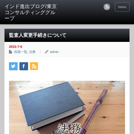
インド進出ブログ/東京
menu
コンサルティンググル
ープ
監査人変更手続きについて
2015-7-6
投稿一覧
,
法務
admin