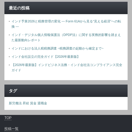
最近の投稿
インド予算2026と税務管理の変化 ― Form 61Aから見る“見える経済”への転
換 ―
インド・デジタル個人情報保護法（DPDP法）に関する実務的影響を踏まえ
た最新動向レポート
インドにおける法人税税務調査 ~税務調査の起動から確定まで~
インド会社設立の完全ガイド【2026年最新版】
【2026年最新版】インドビジネス法務・インド会社法コンプライアンス完全
ガイド
タグ
新労働法
昇給
賃金
退職金
TOP
投稿一覧