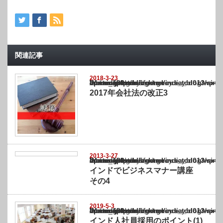
関連記事
2018-3-23
Warning
: Undefined array key "show_category" in
/home/netst/kuno-cpa.co.jp/public_html/india_blog/wp-content/themes/gorgeous_tcd0
on line
183
2017年会社法の改正3
2013-3-27
Warning
: Undefined array key "show_category" in
/home/netst/kuno-cpa.co.jp/public_html/india_blog/wp-content/themes/gorgeous_tcd0
on line
183
インドでビジネスマナー講座
その4
2019-5-3
Warning
: Undefined array key "show_category" in
/home/netst/kuno-cpa.co.jp/public_html/india_blog/wp-content/themes/gorgeous_tcd0
on line
183
インド人社員採用のポイント(1)