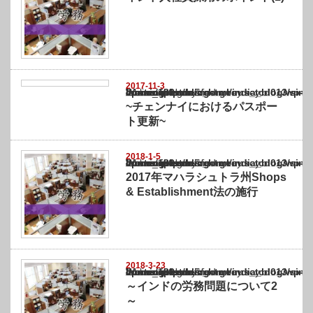
2017-11-3
Warning
: Undefined array key "show_category" in
/home/netst/kuno-cpa.co.jp/public_html/india_blog/wp-content/themes/gorgeous_tcd0
on line
183
~チェンナイにおけるパスポー
ト更新~
2018-1-5
Warning
: Undefined array key "show_category" in
/home/netst/kuno-cpa.co.jp/public_html/india_blog/wp-content/themes/gorgeous_tcd0
on line
183
2017年マハラシュトラ州Shops
& Establishment法の施行
2018-3-23
Warning
: Undefined array key "show_category" in
/home/netst/kuno-cpa.co.jp/public_html/india_blog/wp-content/themes/gorgeous_tcd0
on line
183
～インドの労務問題について2
～