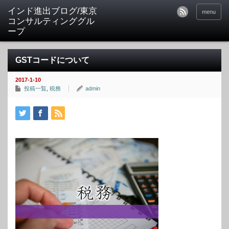
インド進出ブログ/東京
menu
コンサルティンググル
ープ
GSTコードについて
2017-1-10
投稿一覧
,
税務
admin