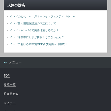
人気の投稿
インドの文化 ～ ガネーシャ・フェスティバル ～
インド個人情報保護法の成立について
インド・ムンバイで英語は通じるのか？
インド滞在中にビザが切れそうになったら？
インドにおける産業別GDP及び労働人口構成比
メニュー
TOP
投稿一覧
駐在員紹介
セミナー