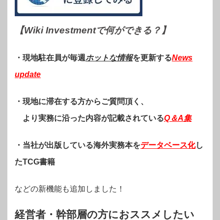
【Wiki Investmentで何ができる？
】
・現地駐在員が毎週
ホットな情報
を更新する
News
update
・現地に滞在する方からご質問頂く、
より実務に沿った内容が記載されている
Q＆A集
・当社が出版している海外実務本を
データベース化
し
たTCG書籍
などの新機能も追加しました！
経営者・幹部層の方におススメしたい