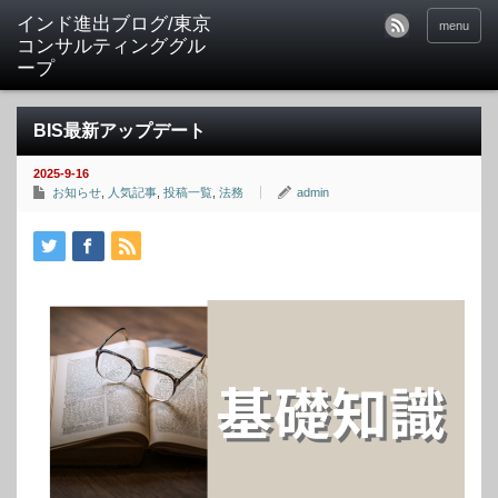
インド進出ブログ/東京
menu
コンサルティンググル
ープ
BIS最新アップデート
2025-9-16
お知らせ
,
人気記事
,
投稿一覧
,
法務
admin