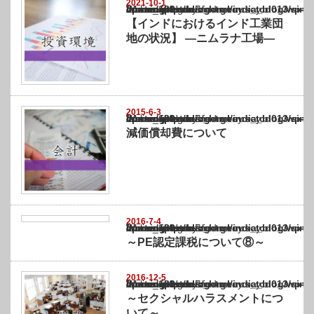
2021-10-1
Warning
: Undefined array key "show_category" in
/home/netst/kuno-cpa.co.jp/public_html/india_blog/wp-content/themes/gorgeous_tcd0
on line
183
【インドにおけるインド工業団
地の状況】 ―ニムラナ工場―
2015-6-3
Warning
: Undefined array key "show_category" in
/home/netst/kuno-cpa.co.jp/public_html/india_blog/wp-content/themes/gorgeous_tcd0
on line
183
減価償却費について
2016-7-4
Warning
: Undefined array key "show_category" in
/home/netst/kuno-cpa.co.jp/public_html/india_blog/wp-content/themes/gorgeous_tcd0
on line
183
～PE認定課税について⑧～
2016-12-5
Warning
: Undefined array key "show_category" in
/home/netst/kuno-cpa.co.jp/public_html/india_blog/wp-content/themes/gorgeous_tcd0
on line
183
～セクシャルハラスメントにつ
いて～