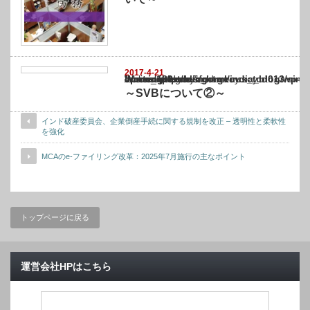
2017-4-21
Warning
: Undefined array key "show_category" in
/home/netst/kuno-cpa.co.jp/public_html/india_blog/wp-content/themes/gorgeous_tcd0
on line
183
～SVBについて②～
インド破産委員会、企業倒産手続に関する規制を改正 – 透明性と柔軟性
を強化
MCAのe-ファイリング改革：2025年7月施行の主なポイント
トップページに戻る
運営会社HPはこちら