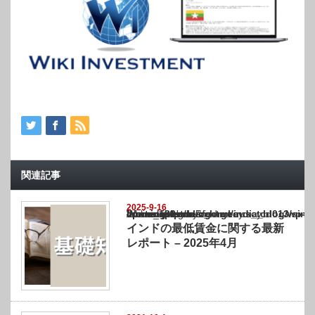
関連記事
2025-9-16
Warning
: Undefined array key "show_category" in
/home/netst/kuno-cpa.co.jp/public_html/india_blog/wp-content/themes/gorgeous_tcd0
on line
183
インドの最低賃金に関する最新
レポート – 2025年4月