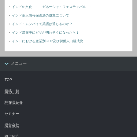
インドの文化 ～ ガネーシャ・フェスティバル ～
インド個人情報保護法の成立について
インド・ムンバイで英語は通じるのか？
インド滞在中にビザが切れそうになったら？
インドにおける産業別GDP及び労働人口構成比
メニュー
TOP
投稿一覧
駐在員紹介
セミナー
運営会社
拠点紹介