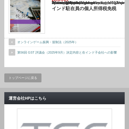
Warning
: Undefined array key "show_category" in
/home/netst/kuno-cpa.co.jp/public_html/india_blog/wp-content/themes/gorgeous_tcd0
on line
183
インド駐在員の個人所得税免税
オンラインゲーム振興・規制法（2025年）
第56回 GST 評議会（2025年9月）決定内容と在インド子会社への影響
トップページに戻る
運営会社HPはこちら