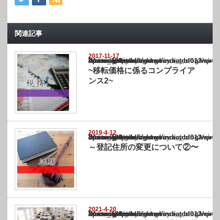
関連記事
2017-11-17
Warning
: Undefined array key "show_category" in
/home/netst/kuno-cpa.co.jp/public_html/india_blog/wp-content/themes/gorgeous_tcd0
on line
183
~移転価格に係るコンプライア
ンス2~
2019-4-12
Warning
: Undefined array key "show_category" in
/home/netst/kuno-cpa.co.jp/public_html/india_blog/wp-content/themes/gorgeous_tcd0
on line
183
～登記住所の変更について②〜
2021-4-20
Warning
: Undefined array key "show_category" in
/home/netst/kuno-cpa.co.jp/public_html/india_blog/wp-content/themes/gorgeous_tcd0
on line
183