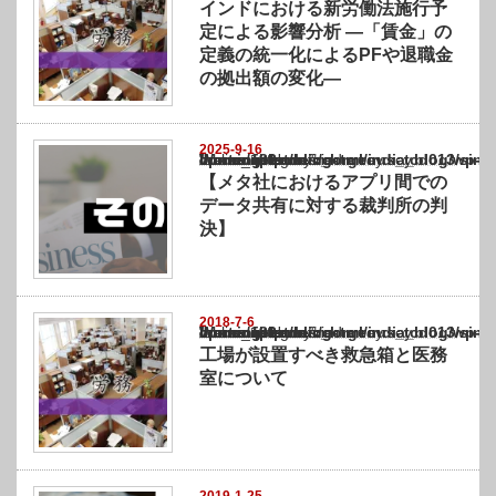
インドにおける新労働法施行予
定による影響分析 ―「賃金」の
定義の統一化によるPFや退職金
の拠出額の変化―
2025-9-16
Warning
: Undefined array key "show_category" in
/home/netst/kuno-cpa.co.jp/public_html/india_blog/wp-content/themes/gorgeous_tcd0
on line
183
【メタ社におけるアプリ間での
データ共有に対する裁判所の判
決】
2018-7-6
Warning
: Undefined array key "show_category" in
/home/netst/kuno-cpa.co.jp/public_html/india_blog/wp-content/themes/gorgeous_tcd0
on line
183
工場が設置すべき救急箱と医務
室について
2019-1-25