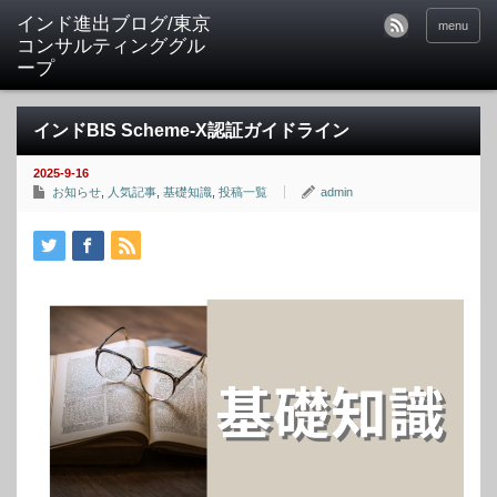
インド進出ブログ/東京
menu
コンサルティンググル
ープ
インドBIS Scheme-X認証ガイドライン
2025-9-16
お知らせ
,
人気記事
,
基礎知識
,
投稿一覧
admin