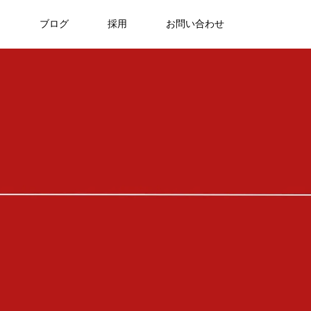
ア
ブログ
採用
お問い合わせ