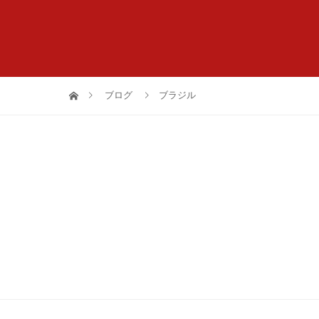
ブログ
ブラジル