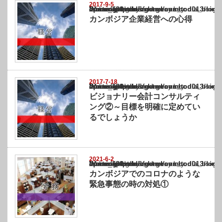
2017-9-5
Warning
: Undefined array key "show_category" in
/home/netst/kuno-cpa.co.jp/public_html/cambodia_blog/wp-content/themes/gorgeous_tcd0
on line
183
カンボジア企業経営への心得
2017-7-18
Warning
: Undefined array key "show_category" in
/home/netst/kuno-cpa.co.jp/public_html/cambodia_blog/wp-content/themes/gorgeous_tcd0
on line
183
ビジョナリー会計コンサルティ
ング②～目標を明確に定めてい
るでしょうか
2021-6-2
Warning
: Undefined array key "show_category" in
/home/netst/kuno-cpa.co.jp/public_html/cambodia_blog/wp-content/themes/gorgeous_tcd0
on line
183
カンボジアでのコロナのような
緊急事態の時の対処①