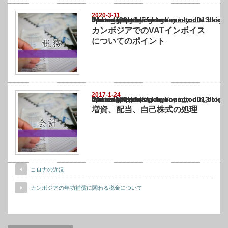
2020-3-11
Warning
: Undefined array key "show_category" in
/home/netst/kuno-cpa.co.jp/public_html/cambodia_blog/wp-content/themes/gorgeous_tcd0
on line
183
カンボジアでのVATインボイス
についてのポイント
2017-1-24
Warning
: Undefined array key "show_category" in
/home/netst/kuno-cpa.co.jp/public_html/cambodia_blog/wp-content/themes/gorgeous_tcd0
on line
183
増資、配当、自己株式の処理
コロナの近況
カンボジアの年功補償に関わる税金について