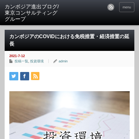
カンボジア進出ブログ/
menu
東京コンサルティング
グループ
カンボジアのCOVIDにおける免税措置・経済措置の延
長
2021-7-12
投稿一覧
,
投資環境
admin