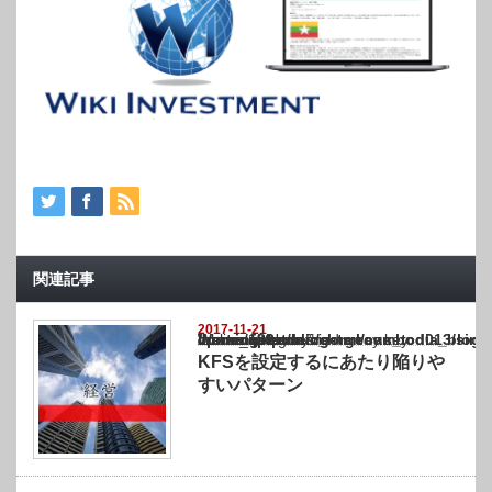
関連記事
2017-11-21
Warning
: Undefined array key "show_category" in
/home/netst/kuno-cpa.co.jp/public_html/cambodia_blog/wp-content/themes/gorgeous_tcd0
on line
183
KFSを設定するにあたり陥りや
すいパターン