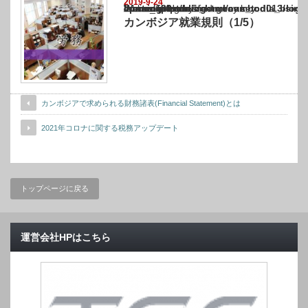
2019-9-24
Warning
: Undefined array key "show_category" in
/home/netst/kuno-cpa.co.jp/public_html/cambodia_blog/wp-content/themes/gorgeous_tcd0
on line
183
カンボジア就業規則（1/5）
カンボジアで求められる財務諸表(Financial Statement)とは
2021年コロナに関する税務アップデート
トップページに戻る
運営会社HPはこちら