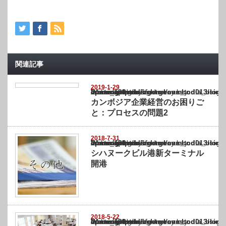
関連記事
2019-1-29
Warning
: Undefined array key "show_category" in
/home/netst/kuno-cpa.co.jp/public_html/cambodia_blog/wp-content/themes/gorgeous_tcd0
on line
183
カンボジア企業経営のお困りご
と：プロセスの問題2
2018-7-31
Warning
: Undefined array key "show_category" in
/home/netst/kuno-cpa.co.jp/public_html/cambodia_blog/wp-content/themes/gorgeous_tcd0
on line
183
シハヌークビル港新ターミナル
開港
2018-5-22
Warning
: Undefined array key "show_category" in
/home/netst/kuno-cpa.co.jp/public_html/cambodia_blog/wp-content/themes/gorgeous_tcd0
on line
183