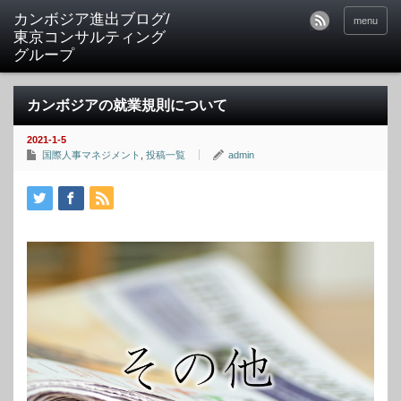
カンボジア進出ブログ/
menu
東京コンサルティング
グループ
カンボジアの就業規則について
2021-1-5
国際人事マネジメント
,
投稿一覧
admin