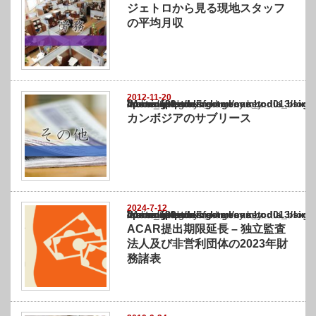
ジェトロから見る現地スタッフ
の平均月収
2012-11-20
Warning
: Undefined array key "show_category" in
/home/netst/kuno-cpa.co.jp/public_html/cambodia_blog/wp-content/themes/gorgeous_tcd0
on line
183
カンボジアのサブリース
2024-7-12
Warning
: Undefined array key "show_category" in
/home/netst/kuno-cpa.co.jp/public_html/cambodia_blog/wp-content/themes/gorgeous_tcd0
on line
183
ACAR提出期限延長 – 独立監査
法人及び非営利団体の2023年財
務諸表