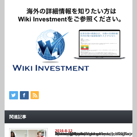
関連記事
2016-8-12
Warning
: Undefined array key "show_category" in
/home/netst/kuno-cpa.co.jp/public_html/brazil_blog/wp-content/themes/gorgeous_tcd0
on line
183