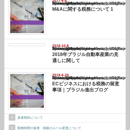
2017-6-8
Warning
: Undefined array key "show_category" in
/home/netst/kuno-cpa.co.jp/public_html/brazil_blog/wp-content/themes/gorgeous_tcd0
on line
183
M&Aに関する税務について 1
2018-10-8
Warning
: Undefined array key "show_category" in
/home/netst/kuno-cpa.co.jp/public_html/brazil_blog/wp-content/themes/gorgeous_tcd0
on line
183
2018年ブラジル自動車産業の見
通しに関して
2019-6-20
Warning
: Undefined array key "show_category" in
/home/netst/kuno-cpa.co.jp/public_html/brazil_blog/wp-content/themes/gorgeous_tcd0
on line
183
ECビジネスにおける税務の留意
事項｜ブラジル進出ブログ
派遣契約について
勤務時間の振替・相殺のルール変更について