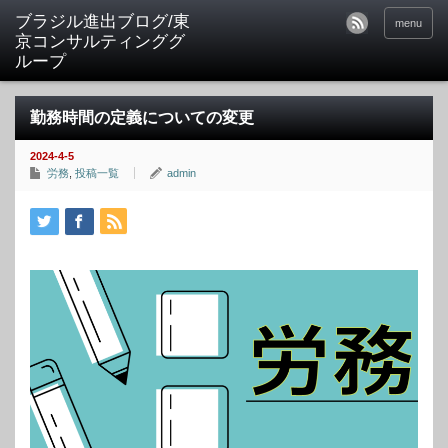
ブラジル進出ブログ/東
menu
京コンサルティンググ
ループ
勤務時間の定義についての変更
2024-4-5
労務
,
投稿一覧
admin