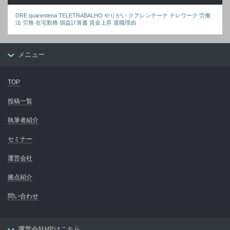
DRE
quarentena
TELETRABALHO
やりがい
クアレンテーナ
テレワーク
労働
法
労務
在宅勤務
損益計算書
賃金上昇
退職理由
メニュー
TOP
投稿一覧
執筆者紹介
セミナー
運営会社
拠点紹介
問い合わせ
運営会社HPはこちら