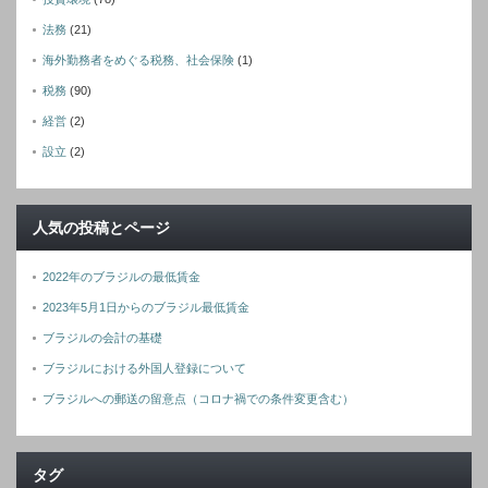
法務
(21)
海外勤務者をめぐる税務、社会保険
(1)
税務
(90)
経営
(2)
設立
(2)
人気の投稿とページ
2022年のブラジルの最低賃金
2023年5月1日からのブラジル最低賃金
ブラジルの会計の基礎
ブラジルにおける外国人登録について
ブラジルへの郵送の留意点（コロナ禍での条件変更含む）
タグ