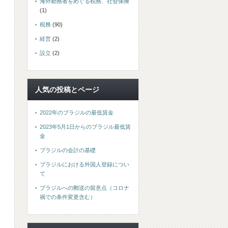
海外勤務者をめぐる税務、社会保険
(1)
税務
(90)
経営
(2)
設立
(2)
人気の投稿とページ
2022年のブラジルの最低賃金
2023年5月1日からのブラジル最低賃
金
ブラジルの会計の基礎
ブラジルにおける外国人登録につい
て
ブラジルへの郵送の留意点（コロナ
禍での条件変更含む）