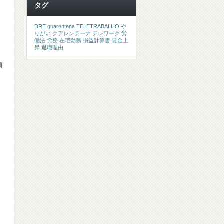
タグ
DRE
quarentena
TELETRABALHO
や
りがい
クアレンテーナ
テレワーク
労
。
働法
労務
在宅勤務
損益計算書
賃金上
昇
退職理由
順