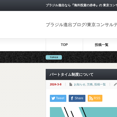
ブラジル進出なら『海外投資の赤本』の 東京コン
ブラジル進出ブログ/東京コンサル
TOP
投稿一覧
パートタイム制度について
2024-3-8
お知らせ
,
労務
,
投稿一覧
Tweet
Share
RSS