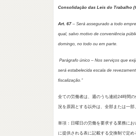
Consolidação das Leis do Trabalho (
Art. 67
– Será assegurado a todo empre
qual, salvo motivo de conveniência públ
domingo, no todo ou em parte.
Parágrafo único – Nos serviços que exi
será estabelecida escala de revezament
fiscalização.”
全ての労働者は、週のうち連続24時間
況を原因とする以外は、全部または一部
単項：日曜日の労働を要求する業務にお
に提供される表に記載する交換制で定め