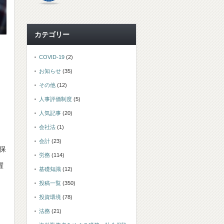
カテゴリー
COVID-19
(2)
お知らせ
(35)
その他
(12)
人事評価制度
(5)
人気記事
(20)
会社法
(1)
会計
(23)
て保
労務
(114)
曜
基礎知識
(12)
投稿一覧
(350)
投資環境
(78)
法務
(21)