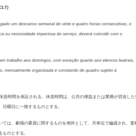
CLT)
gado um descanso semanal de vinte e quatro horas consecutivas, o
ica ou necessidade imperiosa do serviço, deverá coincidir com o
jam trabalho aos domingos, com exceção quanto aos elencos teatrais,
o, mensalmente organizada e constando de quadro sujeito à
の休息時間を保証される。休息時間は、公共の便益または業務が切迫した
、日曜日に一致するものとする。
いては、劇場の要員に関するものを例外として、月単位で編成され、査
るものとする。