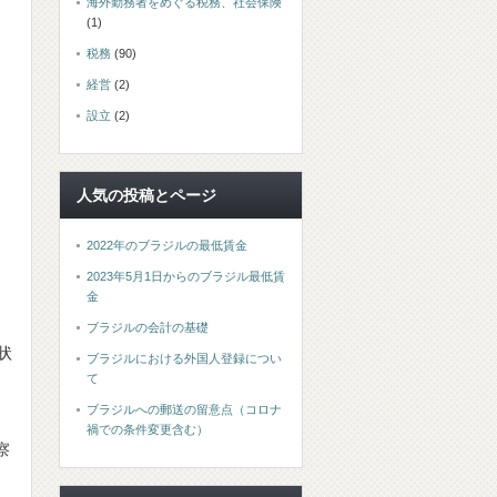
海外勤務者をめぐる税務、社会保険
(1)
税務
(90)
経営
(2)
設立
(2)
人気の投稿とページ
2022年のブラジルの最低賃金
2023年5月1日からのブラジル最低賃
金
ブラジルの会計の基礎
状
ブラジルにおける外国人登録につい
て
ブラジルへの郵送の留意点（コロナ
禍での条件変更含む）
察