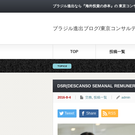
ブラジル進出なら『海外投資の赤本』の 東京コン
ブラジル進出ブログ/東京コンサル
TOP
投稿一覧
DSR(DESCANSO SEMANAL REMUN
2016-8-4
労務
,
投稿一覧
admin
Tweet
Share
RSS