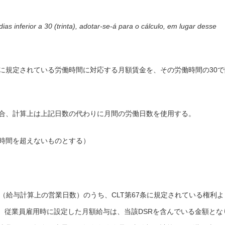
as inferior a 30 (trinta), adotar-se-á para o cálculo, em lugar desse
条に規定されている労働時間に対応する月額賃金を、その労働時間の30で
場合、計算上は上記日数の代わりに月間の労働日数を使用する。
8時間を超えないものとする）
数（給与計算上の営業日数）のうち、CLT第67条に規定されている権利よ
、従業員雇用時に設定した月額給与は、当該DSRを含んでいる金額とな