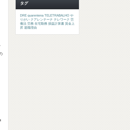
タグ
DRE
quarentena
TELETRABALHO
や
りがい
クアレンテーナ
テレワーク
労
働法
労務
在宅勤務
損益計算書
賃金上
昇
退職理由
。
の
a