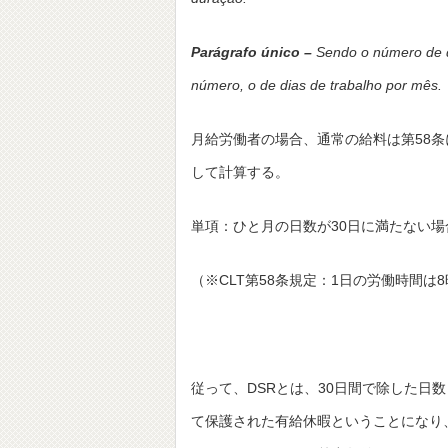
Parágrafo único –
Sendo o número de di
número, o de dias de trabalho por mês.
月給労働者の場合、通常の給料は第58
して計算する。
単項：ひと月の日数が30日に満たない
（※CLT第58条規定：1日の労働時間は
従って、DSRとは、30日間で除した日
て保護された有給休暇ということになり