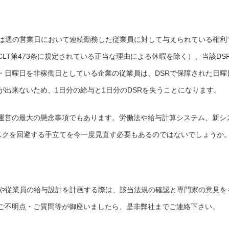
Rは週の営業日において連続勤務した従業員に対して与えられている権利
LT第473条に規定されている正当な理由による休暇を除く）、当該DS
・日曜日を非稼働日としている企業の従業員は、DSRで保障された日曜
出来ないため、1日分の給与と1日分のDSRを失うことになります。
運営の最大の懸念事項でもあります。労働法や給与計算システム、新シ
し、リスクを回避する手立てを今一度見直す必要もあるのではないでしょうか
解や従業員の給与設計を計画する際は、該当法規の確認と専門家の意見を
ご不明点・ご質問等が御座いましたら、是非弊社までご連絡下さい。