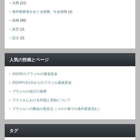
法務
(21)
海外勤務者をめぐる税務、社会保険
(1)
税務
(90)
経営
(2)
設立
(2)
人気の投稿とページ
2022年のブラジルの最低賃金
2023年5月1日からのブラジル最低賃金
ブラジルの会計の基礎
ブラジルにおける外国人登録について
ブラジルへの郵送の留意点（コロナ禍での条件変更含む）
タグ