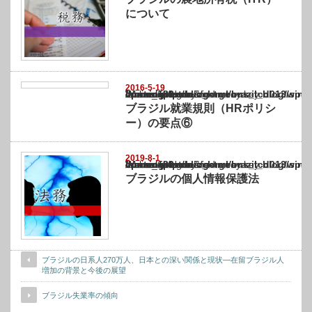
について
2016-5-19
Warning
: Undefined array key "show_category" in
/home/netst/kuno-cpa.co.jp/public_html/brazil_blog/wp-content/themes/gorgeous_tcd0
on line
183
ブラジル就業規則（HRポリシ
ー）の要点⑥
2019-8-1
Warning
: Undefined array key "show_category" in
/home/netst/kuno-cpa.co.jp/public_html/brazil_blog/wp-content/themes/gorgeous_tcd0
on line
183
ブラジルの個人情報保護法
ブラジルの日系人270万人、日本との深い関係と現状—在留ブラジル人
増加の背景と今後の展望
ブラジル失業率の傾向