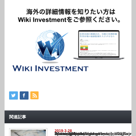
関連記事
2019-3-28
Warning
: Undefined array key "show_category" in
/home/netst/kuno-cpa.co.jp/public_html/brazil_blog/wp-content/themes/gorgeous_tcd0
on line
183