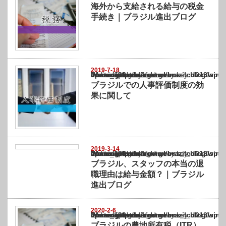
海外から支給される給与の税金
手続き｜ブラジル進出ブログ
2019-7-18
Warning
: Undefined array key "show_category" in
/home/netst/kuno-cpa.co.jp/public_html/brazil_blog/wp-content/themes/gorgeous_tcd0
on line
183
ブラジルでの人事評価制度の効
果に関して
2019-3-14
Warning
: Undefined array key "show_category" in
/home/netst/kuno-cpa.co.jp/public_html/brazil_blog/wp-content/themes/gorgeous_tcd0
on line
183
ブラジル、スタッフの本当の退
職理由は給与金額？｜ブラジル
進出ブログ
2020-2-6
Warning
: Undefined array key "show_category" in
/home/netst/kuno-cpa.co.jp/public_html/brazil_blog/wp-content/themes/gorgeous_tcd0
on line
183
ブラジルの農地所有税（ITR）