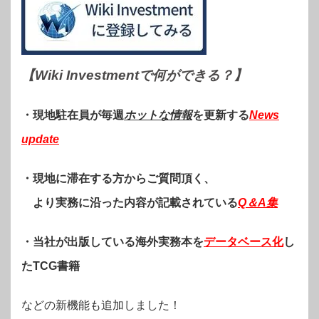
【Wiki Investmentで何ができる？
】
・現地駐在員が毎週
ホットな情報
を更新する
News
update
・現地に滞在する方からご質問頂く、
より実務に沿った内容が記載されている
Q＆A集
・当社が出版している海外実務本を
データベース化
し
たTCG書籍
などの新機能も追加しました！