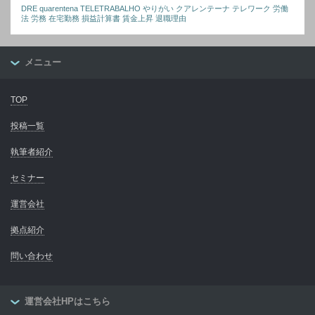
DRE
quarentena
TELETRABALHO
やりがい
クアレンテーナ
テレワーク
労働
法
労務
在宅勤務
損益計算書
賃金上昇
退職理由
メニュー
TOP
投稿一覧
執筆者紹介
セミナー
運営会社
拠点紹介
問い合わせ
運営会社HPはこちら