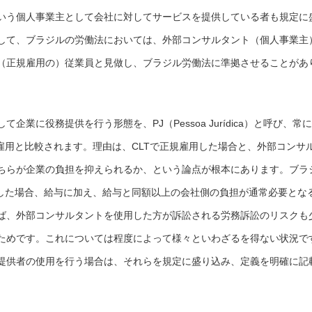
いう個人事業主として会社に対してサービスを提供している者も規定に
して、ブラジルの労働法においては、外部コンサルタント（個人事業主
（正規雇用の）従業員と見做し、ブラジル労働法に準拠させることがあ
業に役務提供を行う形態を、PJ（Pessoa Jurídica）と呼び、常に
雇用と比較されます。理由は、CLTで正規雇用した場合と、外部コンサ
ちらが企業の負担を抑えられるか、という論点が根本にあります。ブラ
用した場合、給与に加え、給与と同額以上の会社側の負担が通常必要とな
ば、外部コンサルタントを使用した方が訴訟される労務訴訟のリスクも
ためです。これについては程度によって様々といわざるを得ない状況で
提供者の使用を行う場合は、それらを規定に盛り込み、定義を明確に記