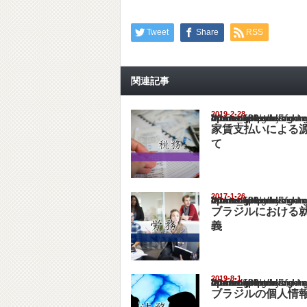
Tweet
Share
RSS
関連記事
2019-2-28
Warning
: Undefined array key "show_category" in
/home/netst/kuno-cpa.co.jp/public_html/braz
on line
183
家賃支払いによる
て
2017-1-26
Warning
: Undefined array key "show_category" in
/home/netst/kuno-cpa.co.jp/public_html/braz
on line
183
ブラジルにおける
義
2019-8-1
Warning
: Undefined array key "show_category" in
/home/netst/kuno-cpa.co.jp/public_html/braz
on line
183
ブラジルの個人情