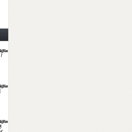
es/gorgeous_tcd013/single.php
/
es/gorgeous_tcd013/single.php
額
es/gorgeous_tcd013/single.php
き