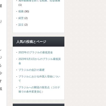
海外勤務者をめぐる税務、社会保険
(1)
盛
税務
(90)
）
経営
(2)
り
設立
(2)
人気の投稿とページ
ル
2022年のブラジルの最低賃金
ジ
2023年5月1日からのブラジル最低賃
金
る
ブラジルの会計の基礎
少
ブラジルにおける外国人登録につい
す
て
ブラジルへの郵送の留意点（コロナ
載
禍での条件変更含む）