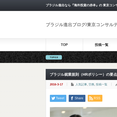
ブラジル進出なら『海外投資の赤本』の 東京コン
ブラジル進出ブログ/東京コンサル
TOP
投稿一覧
ブラジル就業規則（HRポリシー）の要
2016-3-17
人気記事
,
労務
,
投稿一覧
Tweet
Share
RSS