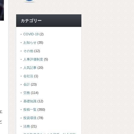
カテゴリー
COVID-19
(2)
お知らせ
(35)
その他
(12)
人事評価制度
(5)
人気記事
(20)
会社法
(1)
会計
(23)
労務
(114)
基礎知識
(12)
投稿一覧
(350)
エ
投資環境
(78)
と
法務
(21)
、