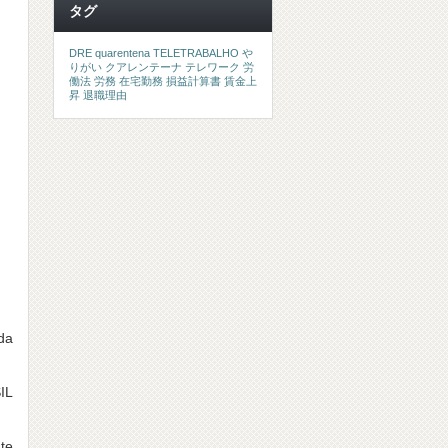
タグ
DRE
quarentena
TELETRABALHO
や
りがい
クアレンテーナ
テレワーク
労
働法
労務
在宅勤務
損益計算書
賃金上
昇
退職理由
da
IL
nte