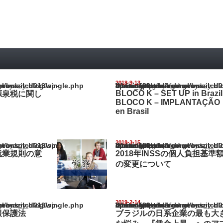
2018-9-13
il_blog/wp-content/themes/gorgeous_tcd013/single.php
Warning
: Undefined array key "show_category" in
/home/netst/kuno-cpa.co.jp/public_html/brazil_blog/wp-content/them
on line
183
BLOCO K – SET UP in Brazil 
源泉税に関し
BLOCO K – IMPLANTAÇÃO
en Brasil
2018-3-15
il_blog/wp-content/themes/gorgeous_tcd013/single.php
Warning
: Undefined array key "show_category" in
/home/netst/kuno-cpa.co.jp/public_html/brazil_blog/wp-content/them
on line
183
就業規則の意
2018年INSSの個人負担基準
の変更について
2019-2-14
il_blog/wp-content/themes/gorgeous_tcd013/single.php
Warning
: Undefined array key "show_category" in
/home/netst/kuno-cpa.co.jp/public_html/brazil_blog/wp-content/them
on line
183
報保護法
ブラジルの日系企業の最も大