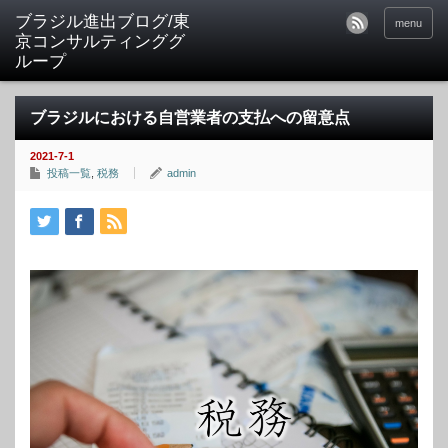
ブラジル進出ブログ/東
menu
京コンサルティンググ
ループ
ブラジルにおける自営業者の支払への留意点
2021-7-1
投稿一覧
,
税務
admin