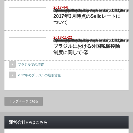
2017-4-6
Warning
: Undefined array key "show_category" in
/home/netst/kuno-cpa.co.jp/public_html/brazil_blog/wp-content/themes/gorgeous_tcd0
on line
183
2017年3月時点のSelicレートに
ついて
2018-11-22
Warning
: Undefined array key "show_category" in
/home/netst/kuno-cpa.co.jp/public_html/brazil_blog/wp-content/themes/gorgeous_tcd0
on line
183
ブラジルにおける外国税額控除
制度に関して-②
ブラジルでの増資
2022年のブラジルの最低賃金
トップページに戻る
運営会社HPはこちら