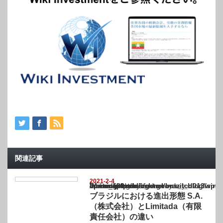
関連記事
2021-2-4
Warning
: Undefined array key "show_category" in
/home/netst/kuno-cpa.co.jp/public_html/brazil_blog/wp-content/themes/gorgeous_tcd0
on line
183
ブラジルにおける進出形態 S.A.
（株式会社）とLimitada（有限
責任会社）の違い