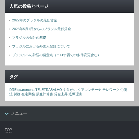
人気の投稿とページ
2022年のブラジルの最低賃金
2023年5月1日からのブラジル最低賃金
ブラジルの会計の基礎
ブラジルにおける外国人登録について
ブラジルへの郵送の留意点（コロナ禍での条件変更含む）
タグ
DRE
quarentena
TELETRABALHO
やりがい
クアレンテーナ
テレワーク
労働
法
労務
在宅勤務
損益計算書
賃金上昇
退職理由
メニュー
TOP