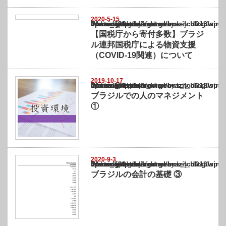
2020-5-15
Warning
: Undefined array key "show_category" in
/home/netst/kuno-cpa.co.jp/public_html/brazil_blog/wp-content/themes/gorgeous_tcd0
on line
183
【国税庁から寄付多数】ブラジ
ル連邦国税庁による物資支援
（COVID-19関連）について
2019-10-17
Warning
: Undefined array key "show_category" in
/home/netst/kuno-cpa.co.jp/public_html/brazil_blog/wp-content/themes/gorgeous_tcd0
on line
183
ブラジルでの人のマネジメント
①
2020-9-3
Warning
: Undefined array key "show_category" in
/home/netst/kuno-cpa.co.jp/public_html/brazil_blog/wp-content/themes/gorgeous_tcd0
on line
183
ブラジルの会計の基礎 ③