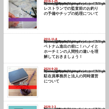
2019-1-25
Warning
: Undefined array key "show_category" in
/home/netst/kuno-cpa.co.jp/public_html/vietnam_blog/wp-content/themes/gorgeous_tcd0
on line
183
レストランでの監査前のお釣り
の予備やチップの処理について
2011-11-8
Warning
: Undefined array key "show_category" in
/home/netst/kuno-cpa.co.jp/public_html/vietnam_blog/wp-content/themes/gorgeous_tcd0
on line
183
ベトナム進出の前に！ハノイと
ホーチミンの人間性の違いを理
解しておきましょう！
2024-9-20
Warning
: Undefined array key "show_category" in
/home/netst/kuno-cpa.co.jp/public_html/vietnam_blog/wp-content/themes/gorgeous_tcd0
on line
183
駐在員事務所と法人の同時運営
について
2026-3-3