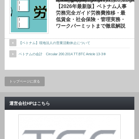
Warning
: Undefined array key "show_category" in
/home/netst/kuno-cpa.co.jp/public_html/vietnam_blog/wp-content/themes/gorgeous_tcd0
on line
183
【2026年最新版】ベトナム人事
労務完全ガイド労務費推移・最
低賃金・社会保険・管理実務・
ワークパーミットまで徹底解説
【ベトナム】現地法人の営業活動休止について
ベトナムの会計 Circular 200.2014.TT.BTC Article 13-3⑨
トップページに戻る
運営会社HPはこちら