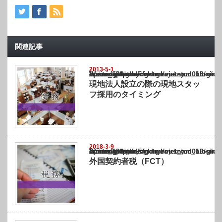
関連記事
2013-5-1
Warning
: Undefined array key "show_category" in
/home/netst/kuno-cpa.co.jp/public_html/vietnam_blog/wp-content/themes/gorgeous_tcd0
on line
183
現地法人設立の際の現地スタッ
フ採用のタイミング
2018-3-9
Warning
: Undefined array key "show_category" in
/home/netst/kuno-cpa.co.jp/public_html/vietnam_blog/wp-content/themes/gorgeous_tcd0
on line
183
外国契約者税（FCT）