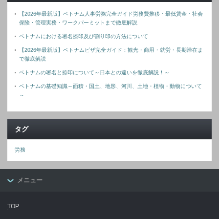
【2026年最新版】ベトナム人事労務完全ガイド労務費推移・最低賃金・社会
保険・管理実務・ワークパーミットまで徹底解説
ベトナムにおける署名捺印及び割り印の方法について
【2026年最新版】ベトナムビザ完全ガイド：観光・商用・就労・長期滞在ま
で徹底解説
ベトナムの署名と捺印について～日本との違いを徹底解説！～
ベトナムの基礎知識～面積・国土、地形、河川、土地・植物・動物について
～
タグ
労務
メニュー
TOP