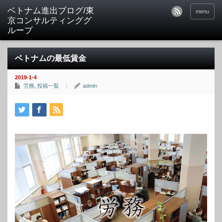
ベトナム進出ブログ/東
menu
京コンサルティンググ
ループ
ベトナムの最低賃金
2019-1-4
労務
,
投稿一覧
admin