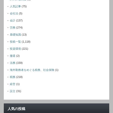
人気記事
(75)
会社法
(5)
会計
(137)
労務
(274)
基礎知識
(13)
投稿一覧
(1,118)
投資環境
(221)
撤退
(2)
法務
(159)
海外勤務者をめぐる税務、社会保険
(1)
税務
(218)
経営
(1)
設立
(31)
人気の投稿