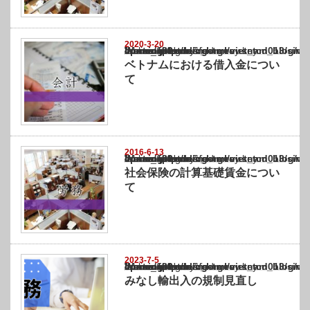
2020-3-20
Warning
: Undefined array key "show_category" in
/home/netst/kuno-cpa.co.jp/public_html/vietnam_blog/wp-content/themes/gorgeous_tcd0
on line
183
ベトナムにおける借入金につい
て
2016-6-13
Warning
: Undefined array key "show_category" in
/home/netst/kuno-cpa.co.jp/public_html/vietnam_blog/wp-content/themes/gorgeous_tcd0
on line
183
社会保険の計算基礎賃金につい
て
2023-7-5
Warning
: Undefined array key "show_category" in
/home/netst/kuno-cpa.co.jp/public_html/vietnam_blog/wp-content/themes/gorgeous_tcd0
on line
183
みなし輸出入の規制見直し