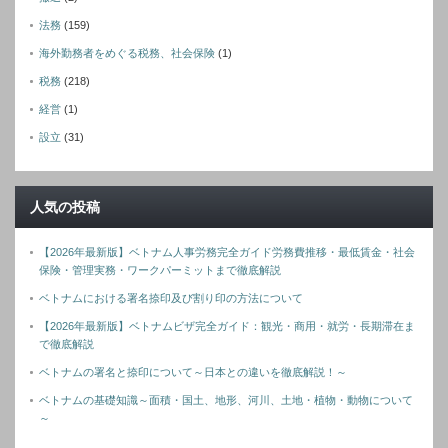
法務
(159)
海外勤務者をめぐる税務、社会保険
(1)
税務
(218)
経営
(1)
設立
(31)
人気の投稿
【2026年最新版】ベトナム人事労務完全ガイド労務費推移・最低賃金・社会
保険・管理実務・ワークパーミットまで徹底解説
ベトナムにおける署名捺印及び割り印の方法について
【2026年最新版】ベトナムビザ完全ガイド：観光・商用・就労・長期滞在ま
で徹底解説
ベトナムの署名と捺印について～日本との違いを徹底解説！～
ベトナムの基礎知識～面積・国土、地形、河川、土地・植物・動物について
～