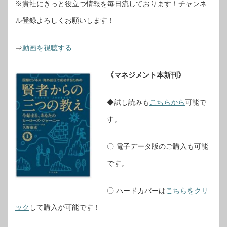
※貴社にきっと役立つ情報を毎日流しております！チャンネ
ル登録よろしくお願いします！
⇒
動画を視聴する
《マネジメント本新刊》
◆試し読みも
こちらから
可能で
す。
〇 電子データ版のご購入も可能
です。
〇 ハードカバーは
こちらをクリ
ック
して購入が可能です！