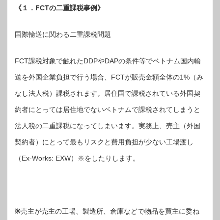
《１．FCTの二重課税事例》
国際輸送に関わる二重課税問題
FCT課税対象で触れたDDPやDAPの条件等でベトナム国内輸
送を外国企業負担で行う場合、FCTが販売金額全体の1%（み
なし法人税）課税されます。居住国で課税されている外国契
約者にとっては居住地でないベトナムで課税されてしまうと
法人税の二重課税になってしまいます。実務上、
売主（外国
契約者）にとって最もリスクと費用負担が少ない
工場渡し
（Ex-Works: EXW）※をしたりします。
※
売主が売主の工場、製造所、倉庫などで物品を買主に委ね