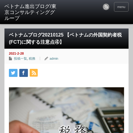
ベトナム進出ブログ/東
menu
京コンサルティンググ
ループ
ベトナムブログ20210125 【ベトナムの外国契約者税
(FCT)に関する注意点④】
2021-2-28
投稿一覧
,
税務
admin