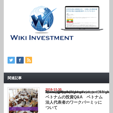
関連記事
2016-12-30
Warning
: Undefined array key "show_category" in
/home/netst/kuno-cpa.co.jp/public_html/vietnam_blog/wp-content/themes/gorgeous_tcd0
on line
183
ベトナムの投資Q&A ベトナム
法人代表者のワークパーミッに
ついて