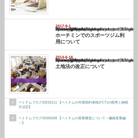
2017-9-1
Warning
: Undefined array key "show_category" in
/home/netst/kuno-cpa.co.jp/public_html/vietnam_blog/wp-content/themes/gorgeous_tcd0
on line
183
ホーチミンでのスポーツジム利
用について
2014-6-16
Warning
: Undefined array key "show_category" in
/home/netst/kuno-cpa.co.jp/public_html/vietnam_blog/wp-content/themes/gorgeous_tcd0
on line
183
土地法の改正について
ベトナムブログ20210111 【ベトナムの外国契約者税(FCT)の税率と納税
方法②】
ベトナムブログ20200208 【ベトナムの産業構造について～繊維産業編
～】