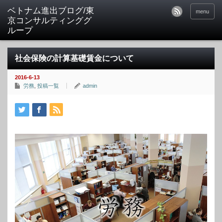
ベトナム進出ブログ/東
menu
京コンサルティンググ
ループ
社会保険の計算基礎賃金について
2016-6-13
労務
,
投稿一覧
admin