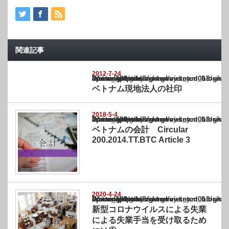
関連記事
2012-7-24
Warning
: Undefined array key "show_category" in
/home/netst/kuno-cpa.co.jp/public_html/vietnam_blog/wp-content/themes/gorgeous_tcd0
on line
183
ベトナム現地法人の社印
2018-5-4
Warning
: Undefined array key "show_category" in
/home/netst/kuno-cpa.co.jp/public_html/vietnam_blog/wp-content/themes/gorgeous_tcd0
on line
183
ベトナムの会計 Circular
200.2014.TT.BTC Article 3
2020-4-24
Warning
: Undefined array key "show_category" in
/home/netst/kuno-cpa.co.jp/public_html/vietnam_blog/wp-content/themes/gorgeous_tcd0
on line
183
新型コロナウイルスによる失業
による失業手当を受け取るため