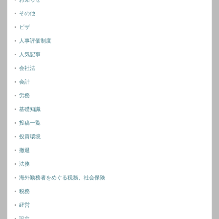
その他
ビザ
人事評価制度
人気記事
会社法
会計
労務
基礎知識
投稿一覧
投資環境
撤退
法務
海外勤務者をめぐる税務、社会保険
税務
経営
設立