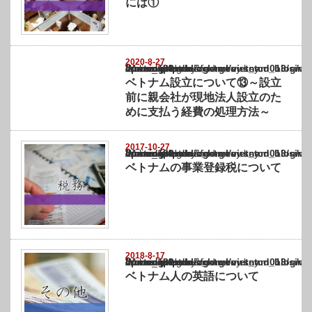
には①
2020-8-27
Warning
: Undefined array key "show_category" in
/home/netst/kuno-cpa.co.jp/public_html/vietnam_blog/wp-content/themes/gorgeous_tcd0
on line
183
ベトナム設立について⑬～設立
前に親会社が現地法人設立のた
めに支払う経費の処理方法～
2017-10-27
Warning
: Undefined array key "show_category" in
/home/netst/kuno-cpa.co.jp/public_html/vietnam_blog/wp-content/themes/gorgeous_tcd0
on line
183
ベトナムの事業登録税について
2018-8-17
Warning
: Undefined array key "show_category" in
/home/netst/kuno-cpa.co.jp/public_html/vietnam_blog/wp-content/themes/gorgeous_tcd0
on line
183
ベトナム人の英語について