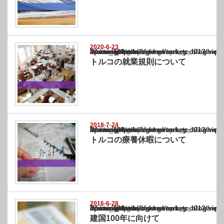
2020-6-23
Warning
: Undefined array key "show_category" in
/home/netst/kuno-cpa.co.jp/public_html/turkey_blog/wp-content/themes/gorgeous_tcd0
on line
183
トルコの就業規則について
2018-7-24
Warning
: Undefined array key "show_category" in
/home/netst/kuno-cpa.co.jp/public_html/turkey_blog/wp-content/themes/gorgeous_tcd0
on line
183
トルコの療養休暇について
2016-6-28
Warning
: Undefined array key "show_category" in
/home/netst/kuno-cpa.co.jp/public_html/turkey_blog/wp-content/themes/gorgeous_tcd0
on line
183
建国100年に向けて