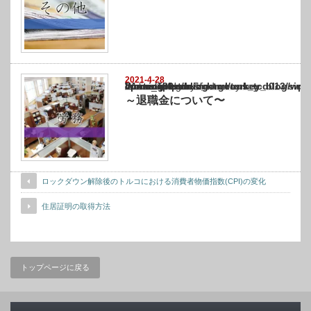
2021-4-28
Warning
: Undefined array key "show_category" in
/home/netst/kuno-cpa.co.jp/public_html/turkey_blog/wp-content/themes/gorgeous_tcd0
on line
183
～退職金について〜
ロックダウン解除後のトルコにおける消費者物価指数(CPI)の変化
住居証明の取得方法
トップページに戻る