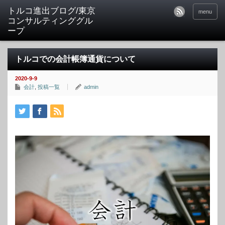
トルコ進出ブログ/東京
menu
コンサルティンググル
ープ
トルコでの会計帳簿通貨について
2020-9-9
会計
,
投稿一覧
admin