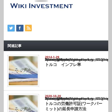
関連記事
2014-1-29
Warning
: Undefined array key "show_category" in
/home/netst/kuno-cpa.co.jp/public_html/turkey_blog/wp-content/themes/gorgeous_tcd0
on line
183
トルコ インフレ率
2020-10-20
Warning
: Undefined array key "show_category" in
/home/netst/kuno-cpa.co.jp/public_html/turkey_blog/wp-content/themes/gorgeous_tcd0
on line
183
トルコの労働許可証(ワークパー
ミット)の延長申請方法