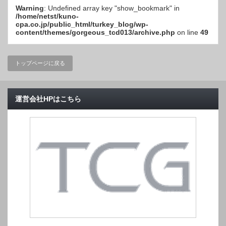
Warning
: Undefined array key "show_bookmark" in
/home/netst/kuno-
cpa.co.jp/public_html/turkey_blog/wp-
content/themes/gorgeous_tcd013/archive.php
on line
49
トップページに戻る
運営会社HPはこちら