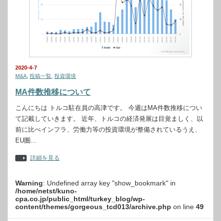
2020-4-7
M&A
,
投稿一覧
,
投資環境
MA件数推移について
こんにちは トルコ駐在員の高津です。 今週はMA件数推移につい
て記載していきます。 近年、トルコの経済発展は目覚ましく、以
前に比べインフラ、労働力等の投資環境が整備されているうえ、
EU圏…
詳細を見る
Warning
: Undefined array key "show_bookmark" in
/home/netst/kuno-
cpa.co.jp/public_html/turkey_blog/wp-
content/themes/gorgeous_tcd013/archive.php
on line
49