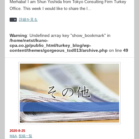
Merhaba! I am Shun Yoshida from Tokyo Consulting Firm Turkey
Office. This week I would like to share the l…
詳細を見る
Warning
: Undefined array key "show_bookmark" in
/home/netst/kuno-
cpa.co.jp/public_html/turkey_blog/wp-
content/themes/gorgeous_tcd013/archive.php
on line
49
2020-8-25
M&A
,
投稿一覧