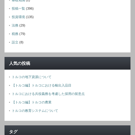
基礎知識
(2)
投稿一覧
(396)
投資環境
(135)
法務
(29)
税務
(79)
設立
(8)
人気の投稿
トルコの地下資源について
【トルコ編】トルコにおける輸出入品目
トルコにおける兵役義務を考慮した採用の留意点
【トルコ編】トルコの農業
トルコの教育システムについて
タグ