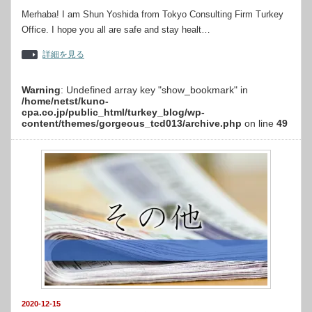
Merhaba! I am Shun Yoshida from Tokyo Consulting Firm Turkey
Office. I hope you all are safe and stay healt…
詳細を見る
Warning
: Undefined array key "show_bookmark" in
/home/netst/kuno-
cpa.co.jp/public_html/turkey_blog/wp-
content/themes/gorgeous_tcd013/archive.php
on line
49
2020-12-15