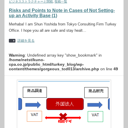
ビジネスストラクチャーと関税
,
投稿一覧
Risks and Points to Note in Cases of Not Setting-
up an Activity Base (1)
Merhaba! I am Shun Yoshida from Tokyo Consulting Firm Turkey
Office. I hope you all are safe and stay healt…
詳細を見る
Warning
: Undefined array key "show_bookmark" in
/home/netst/kuno-
cpa.co.jp/public_html/turkey_blog/wp-
content/themes/gorgeous_tcd013/archive.php
on line
49