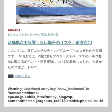
2020-12-1
ビジネスストラクチャーと関税
,
投稿一覧
活動拠点を設置しない場合のリスク・留意点⑴
こんにちは。東京コンサルティンググループトルコ支社の吉田瞬
です。 前回までは、2週に渡りプロジェクトベースでのトルコ進
出に関するポイント・留意事項について記載致しました。今週か
らの２週は、トルコ…
詳細を見る
Warning
: Undefined array key "show_bookmark" in
/home/netst/kuno-
cpa.co.jp/public_html/turkey_blog/wp-
content/themes/gorgeous_tcd013/archive.php
on line
49