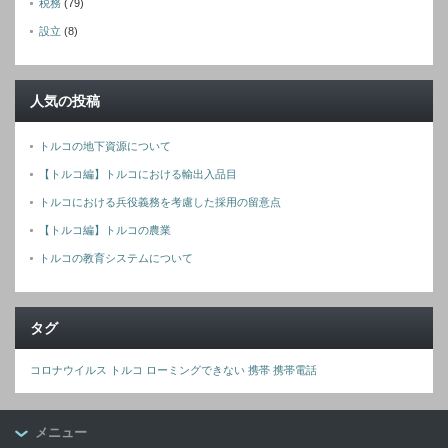
税務
(79)
設立
(8)
人気の投稿
トルコの地下資源について
【トルコ編】トルコにおける輸出入品目
トルコにおける兵役義務を考慮した採用の留意点
【トルコ編】トルコの農業
トルコの教育システムについて
タグ
コロナウイルス
トルコ
ローミングできない
携帯
携帯電話
メニュー