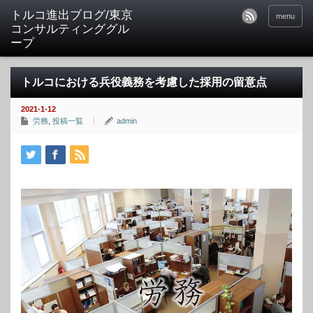
トルコ進出ブログ/東京
menu
コンサルティンググル
ープ
トルコにおける兵役義務を考慮した採用の留意点
2021-1-12
労務
,
投稿一覧
admin