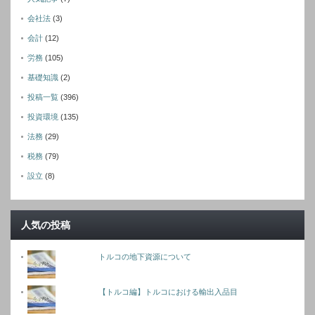
会社法
(3)
会計
(12)
労務
(105)
基礎知識
(2)
投稿一覧
(396)
投資環境
(135)
法務
(29)
税務
(79)
設立
(8)
人気の投稿
トルコの地下資源について
【トルコ編】トルコにおける輸出入品目