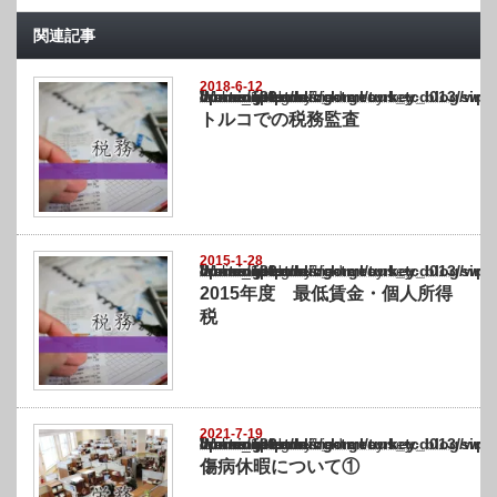
関連記事
2018-6-12
Warning
: Undefined array key "show_category" in
/home/netst/kuno-cpa.co.jp/public_html/turkey_blog/wp-content/themes/gorgeous_tcd0
on line
183
トルコでの税務監査
2015-1-28
Warning
: Undefined array key "show_category" in
/home/netst/kuno-cpa.co.jp/public_html/turkey_blog/wp-content/themes/gorgeous_tcd0
on line
183
2015年度 最低賃金・個人所得
税
2021-7-19
Warning
: Undefined array key "show_category" in
/home/netst/kuno-cpa.co.jp/public_html/turkey_blog/wp-content/themes/gorgeous_tcd0
on line
183
傷病休暇について①