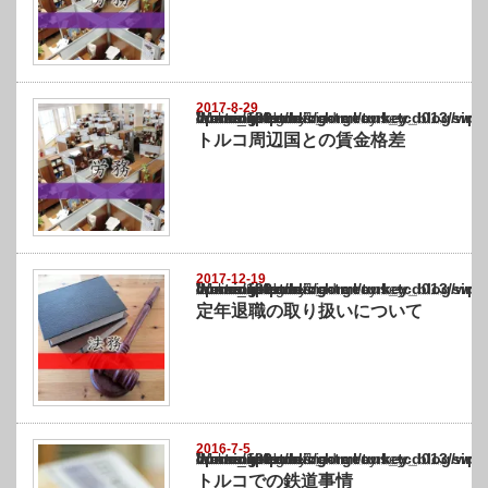
2017-8-29
Warning
: Undefined array key "show_category" in
/home/netst/kuno-cpa.co.jp/public_html/turkey_blog/wp-content/themes/gorgeous_tcd0
on line
183
トルコ周辺国との賃金格差
2017-12-19
Warning
: Undefined array key "show_category" in
/home/netst/kuno-cpa.co.jp/public_html/turkey_blog/wp-content/themes/gorgeous_tcd0
on line
183
定年退職の取り扱いについて
2016-7-5
Warning
: Undefined array key "show_category" in
/home/netst/kuno-cpa.co.jp/public_html/turkey_blog/wp-content/themes/gorgeous_tcd0
on line
183
トルコでの鉄道事情