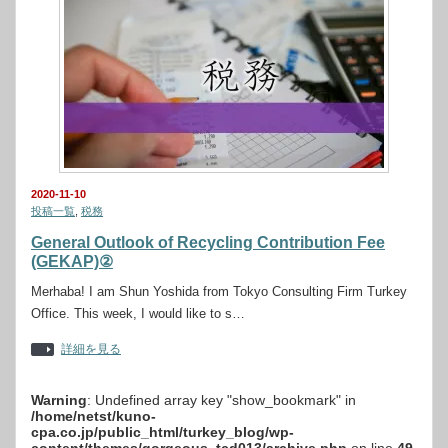
2020-11-10
投稿一覧
,
税務
General Outlook of Recycling Contribution Fee
(GEKAP)②
Merhaba! I am Shun Yoshida from Tokyo Consulting Firm Turkey
Office. This week, I would like to s…
詳細を見る
Warning
: Undefined array key "show_bookmark" in
/home/netst/kuno-
cpa.co.jp/public_html/turkey_blog/wp-