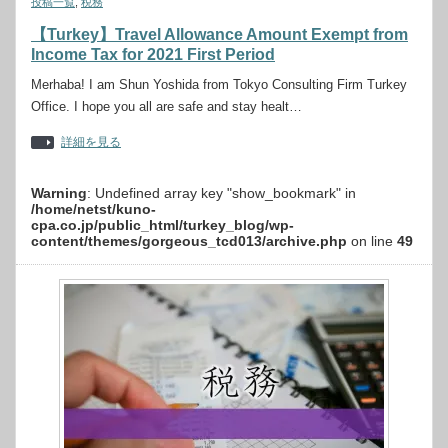
投稿一覧
,
税務
【Turkey】Travel Allowance Amount Exempt from
Income Tax for 2021 First Period
Merhaba! I am Shun Yoshida from Tokyo Consulting Firm Turkey
Office. I hope you all are safe and stay healt…
詳細を見る
Warning
: Undefined array key "show_bookmark" in
/home/netst/kuno-
cpa.co.jp/public_html/turkey_blog/wp-
content/themes/gorgeous_tcd013/archive.php
on line
49