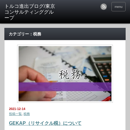
トルコ進出ブログ/東京
menu
コンサルティンググル
ープ
カテゴリー：税務
2021-12-14
投稿一覧
,
税務
GEKAP（リサイクル税）について