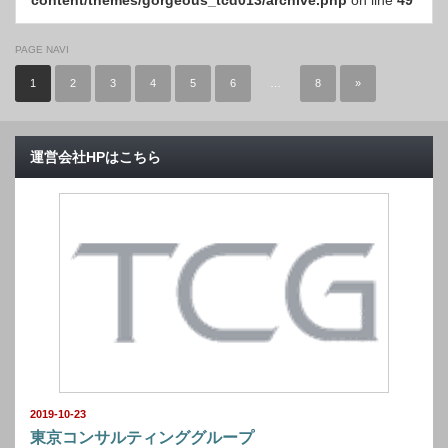
content/themes/gorgeous_tcd013/archive.php
on line
49
PAGE NAVI
1
2
3
4
5
6
…
8
»
運営会社HPはこちら
2019-10-23
東京コンサルティンググループ