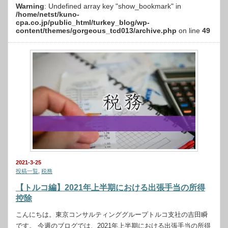
Warning
: Undefined array key "show_bookmark" in
/home/netst/kuno-
cpa.co.jp/public_html/turkey_blog/wp-
content/themes/gorgeous_tcd013/archive.php
on line
49
2021-3-25
投稿一覧
,
税務
【トルコ編】2021年上半期における出張手当の所得
控除
こんにちは。東京コンサルティンググループトルコ支社の吉田瞬
です。 今週のブログでは、2021年上半期における出張手当の所得