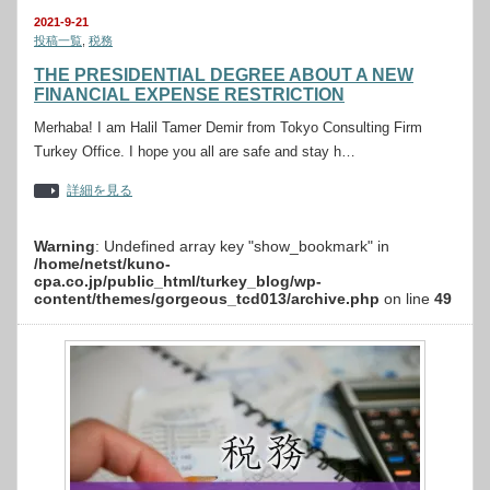
2021-9-21
投稿一覧
,
税務
THE PRESIDENTIAL DEGREE ABOUT A NEW
FINANCIAL EXPENSE RESTRICTION
Merhaba! I am Halil Tamer Demir from Tokyo Consulting Firm
Turkey Office. I hope you all are safe and stay h…
詳細を見る
Warning
: Undefined array key "show_bookmark" in
/home/netst/kuno-
cpa.co.jp/public_html/turkey_blog/wp-
content/themes/gorgeous_tcd013/archive.php
on line
49