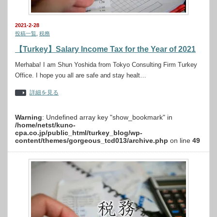
2021-2-28
投稿一覧
,
税務
【Turkey】Salary Income Tax for the Year of 2021
Merhaba! I am Shun Yoshida from Tokyo Consulting Firm Turkey
Office. I hope you all are safe and stay healt…
詳細を見る
Warning
: Undefined array key "show_bookmark" in
/home/netst/kuno-
cpa.co.jp/public_html/turkey_blog/wp-
content/themes/gorgeous_tcd013/archive.php
on line
49