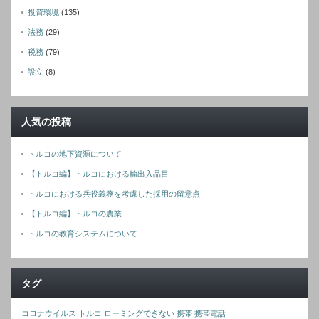
投資環境
(135)
法務
(29)
税務
(79)
設立
(8)
人気の投稿
トルコの地下資源について
【トルコ編】トルコにおける輸出入品目
トルコにおける兵役義務を考慮した採用の留意点
【トルコ編】トルコの農業
トルコの教育システムについて
タグ
コロナウイルス
トルコ
ローミングできない
携帯
携帯電話