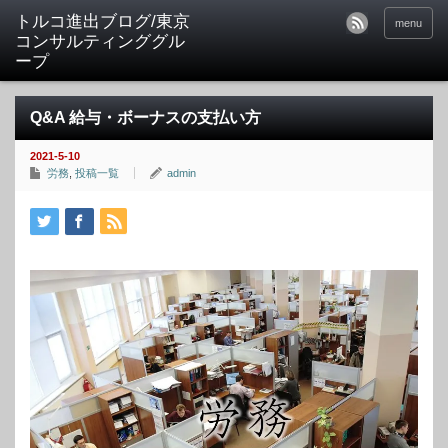
トルコ進出ブログ/東京
menu
コンサルティンググル
ープ
Q&A 給与・ボーナスの支払い方
2021-5-10
労務
,
投稿一覧
admin