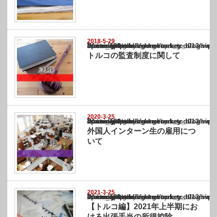
2018-5-29
Warning
: Undefined array key "show_category" in
/home/netst/kuno-cpa.co.jp/public_html/turkey_blog/wp-content/themes/gorgeous_tcd0
on line
183
トルコの監査制度に関して
2020-3-25
Warning
: Undefined array key "show_category" in
/home/netst/kuno-cpa.co.jp/public_html/turkey_blog/wp-content/themes/gorgeous_tcd0
on line
183
外国人インターン生の雇用につ
いて
2021-3-25
Warning
: Undefined array key "show_category" in
/home/netst/kuno-cpa.co.jp/public_html/turkey_blog/wp-content/themes/gorgeous_tcd0
on line
183
【トルコ編】2021年上半期にお
ける出張手当の所得控除