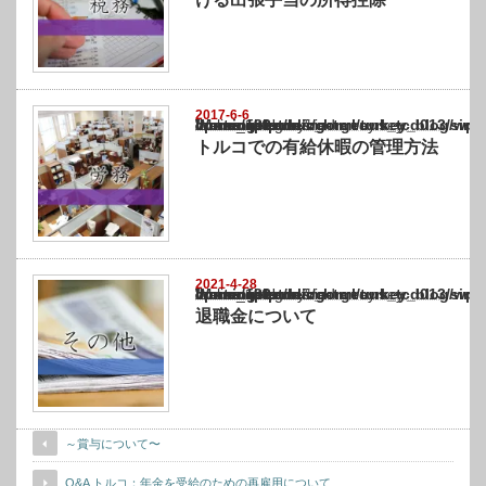
2017-6-6
Warning
: Undefined array key "show_category" in
/home/netst/kuno-cpa.co.jp/public_html/turkey_blog/wp-content/themes/gorgeous_tcd0
on line
183
トルコでの有給休暇の管理方法
2021-4-28
Warning
: Undefined array key "show_category" in
/home/netst/kuno-cpa.co.jp/public_html/turkey_blog/wp-content/themes/gorgeous_tcd0
on line
183
退職金について
～賞与について〜
Q&A トルコ：年金を受給のための再雇用について