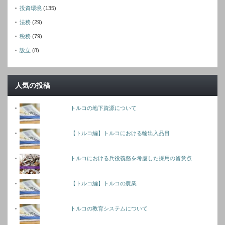
投資環境
(135)
法務
(29)
税務
(79)
設立
(8)
人気の投稿
トルコの地下資源について
【トルコ編】トルコにおける輸出入品目
トルコにおける兵役義務を考慮した採用の留意点
【トルコ編】トルコの農業
トルコの教育システムについて