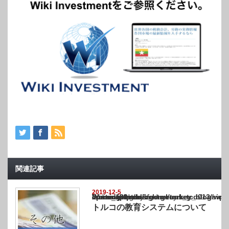
関連記事
2019-12-5
Warning
: Undefined array key "show_category" in
/home/netst/kuno-cpa.co.jp/public_html/turkey_blog/wp-content/themes/gorgeous_tcd0
on line
183
トルコの教育システムについて