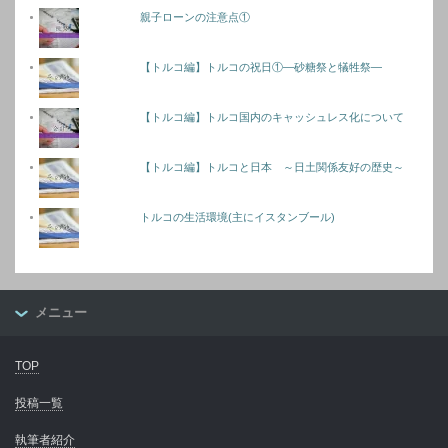
親子ローンの注意点①
【トルコ編】トルコの祝日①―砂糖祭と犠牲祭―
【トルコ編】トルコ国内のキャッシュレス化について
【トルコ編】トルコと日本 ～日土関係友好の歴史～
トルコの生活環境(主にイスタンブール)
メニュー
TOP
投稿一覧
執筆者紹介