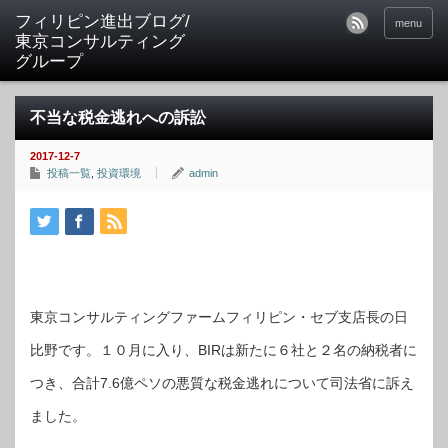
フィリピン進出ブログ/
menu
東京コンサルティング
グループ
不当な税金逃れへの訴訟
2017-12-7
投稿一覧
,
投資環境
admin
東京コンサルティングファームフィリピン・セブ支店長の日
比野です。１０月に入り、BIRは新たに６社と２名の納税者に
つき、合計7.6億ペソの悪質な税金逃れについて司法省に訴え
ました。