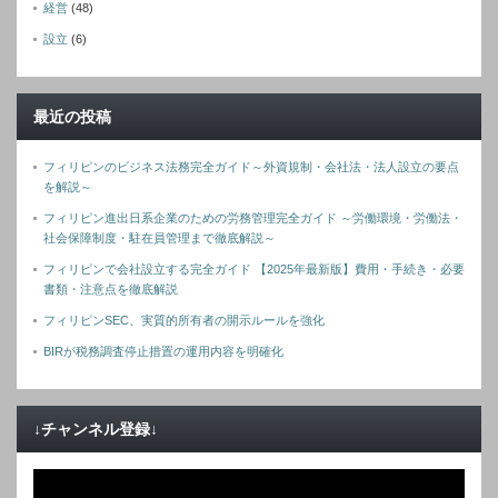
経営
(48)
設立
(6)
最近の投稿
フィリピンのビジネス法務完全ガイド～外資規制・会社法・法人設立の要点
を解説～
フィリピン進出日系企業のための労務管理完全ガイド ～労働環境・労働法・
社会保障制度・駐在員管理まで徹底解説～
フィリピンで会社設立する完全ガイド 【2025年最新版】費用・手続き・必要
書類・注意点を徹底解説
フィリピンSEC、実質的所有者の開示ルールを強化
BIRが税務調査停止措置の運用内容を明確化
↓チャンネル登録↓
動
画