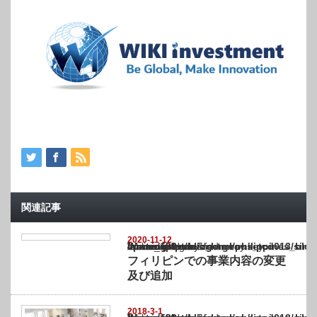
関連記事
2020-11-12
Warning
: Undefined array key "show_category" in
/home/netst/kuno-cpa.co.jp/public_html/philippines_blog/wp-content/themes/gorgeous_tcd
on line
183
フィリピンでの事業内容の変更
及び追加
2018-3-1