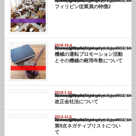
Warning
: Undefined array key "show_category" in
/home/netst/kuno-cpa.co.jp/public_html/philippines_blog/wp-content/themes/gorgeous_tcd
on line
183
フィリピン従業員の特徴2
2018-10-4
Warning
: Undefined array key "show_category" in
/home/netst/kuno-cpa.co.jp/public_html/philippines_blog/wp-content/themes/gorgeous_tcd
on line
183
機械の運転プロモーション活動
とその機械の耐用年数について
2019-1-10
Warning
: Undefined array key "show_category" in
/home/netst/kuno-cpa.co.jp/public_html/philippines_blog/wp-content/themes/gorgeous_tcd
on line
183
改正会社法について
2013-11-5
Warning
: Undefined array key "show_category" in
/home/netst/kuno-cpa.co.jp/public_html/philippines_blog/wp-content/themes/gorgeous_tcd
on line
183
第9次ネガティブリストについ
て