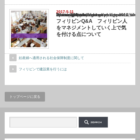
2017-5-11
Warning
: Undefined array key "show_category" in
/home/netst/kuno-cpa.co.jp/public_html/philippines_blog/wp-content/themes/gorgeous_tcd
on line
183
フィリピンQ&A フィリピン人
をマネジメントしていく上で気
を付ける点について
妊産婦へ適用される社会保障制度に関して
フィリピンで建設業を行うには
トップページに戻る