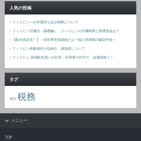
人気の投稿
フィリピンへの外貨持ち込み制限について
フィリピン労働法（基礎編）：フィリピンの労働時間と割増賃金は？
【駐在員必見！】～全世界所得課税とは？個人所得税の確定申告～
フィリピン初級者向けQ&A① 源泉税について
フィリピン 現地駐在員への社宅・社用車の付与で、追徴課税？！
タグ
税務
会計
メニュー
TOP