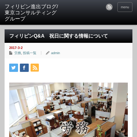
フィリピン進出ブログ/
menu
東京コンサルティング
グループ
フィリピンQ&A 祝日に関する情報について
2017-3-2
労務
,
投稿一覧
admin