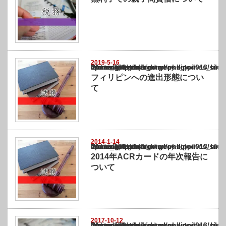
2019-5-16
Warning
: Undefined array key "show_category" in
/home/netst/kuno-cpa.co.jp/public_html/philippines_blog/wp-content/themes/gorgeous_tcd
on line
183
フィリピンへの進出形態につい
て
2014-1-14
Warning
: Undefined array key "show_category" in
/home/netst/kuno-cpa.co.jp/public_html/philippines_blog/wp-content/themes/gorgeous_tcd
on line
183
2014年ACRカードの年次報告に
ついて
2017-10-12
Warning
: Undefined array key "show_category" in
/home/netst/kuno-cpa.co.jp/public_html/philippines_blog/wp-content/themes/gorgeous_tcd
on line
183