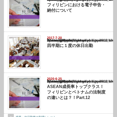
フィリピンにおける電子申告・
納付について
2017-7-20
Warning
: Undefined array key "show_category" in
/home/netst/kuno-cpa.co.jp/public_html/philippines_blog/wp-content/themes/gorgeous_tcd
on line
183
四半期に１度の休日出勤
2020-6-25
Warning
: Undefined array key "show_category" in
/home/netst/kuno-cpa.co.jp/public_html/philippines_blog/wp-content/themes/gorgeous_tcd
on line
183
ASEAN成長率トップクラス！
フィリピンとベトナムの法制度
の違いとは？！Part.12