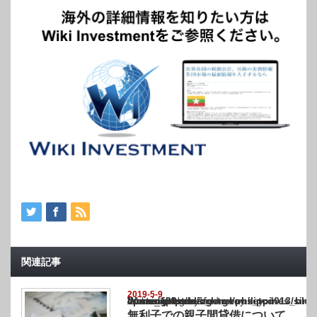
関連記事
2019-5-9
Warning
: Undefined array key "show_category" in
/home/netst/kuno-cpa.co.jp/public_html/philippines_blog/wp-content/themes/gorgeous_tcd
on line
183
無利子での親子間貸借について