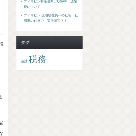
フィリピン初級者向けQ&A① 源泉
税について
フィリピン 現地駐在員への社宅・社
用車の付与で、追徴課税？！
タグ
増
税務
会計
ま
前
な