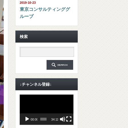
2019-10-23
東京コンサルティンググ
ループ
検索
↓チャンネル登録↓
動
画
プ
レ
ー
ヤ
00:00
34:11
ー