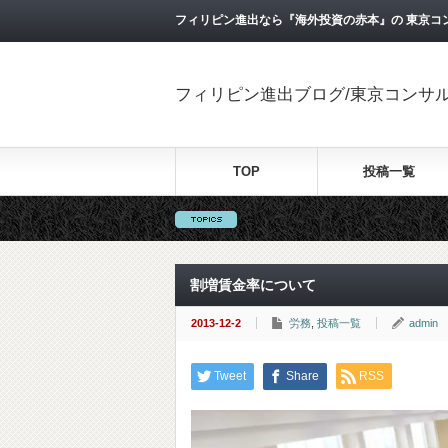
フィリピン進出なら『海外投資の赤本』の 東京コ
フィリピン進出ブログ/東京コンサ
TOP
投稿一覧
割増賃金率について
2013-12-2
労務
,
投稿一覧
admin
Tweet
Share
RSS