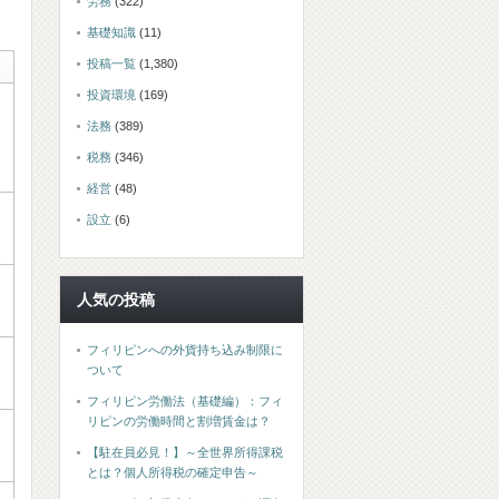
労務
(322)
基礎知識
(11)
投稿一覧
(1,380)
投資環境
(169)
法務
(389)
税務
(346)
経営
(48)
設立
(6)
人気の投稿
フィリピンへの外貨持ち込み制限に
ついて
フィリピン労働法（基礎編）：フィ
リピンの労働時間と割増賃金は？
【駐在員必見！】～全世界所得課税
とは？個人所得税の確定申告～