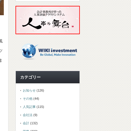
風
ツ
ま
カテゴリー
お知らせ
(126)
その他
(44)
人気記事
(115)
会社法
(9)
会計
(132)