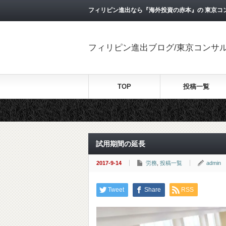
フィリピン進出なら『海外投資の赤本』の 東京コ
フィリピン進出ブログ/東京コンサ
TOP
投稿一覧
試用期間の延長
2017-9-14
労務
,
投稿一覧
admin
Tweet
Share
RSS