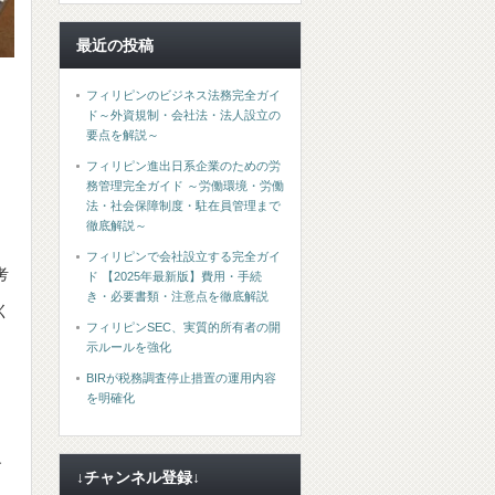
最近の投稿
フィリピンのビジネス法務完全ガイ
ド～外資規制・会社法・法人設立の
要点を解説～
フィリピン進出日系企業のための労
務管理完全ガイド ～労働環境・労働
法・社会保障制度・駐在員管理まで
徹底解説～
フィリピンで会社設立する完全ガイ
考
ド 【2025年最新版】費用・手続
き・必要書類・注意点を徹底解説
く
フィリピンSEC、実質的所有者の開
示ルールを強化
BIRが税務調査停止措置の運用内容
を明確化
す
↓チャンネル登録↓