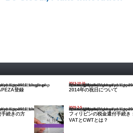
2013-10-21
pines_blog/wp-content/themes/gorgeous_tcd013/single.php
Warning
: Undefined array key "show_category" in
/home/netst/kuno-cpa.co.jp/public_html/philippines_blog/wp-content/the
on line
183
PEZA登録
2014年の祝日について
2020-3-5
pines_blog/wp-content/themes/gorgeous_tcd013/single.php
Warning
: Undefined array key "show_category" in
/home/netst/kuno-cpa.co.jp/public_html/philippines_blog/wp-content/the
on line
183
資手続きの方
フィリピンの税金還付手続き
VATとCWTとは？