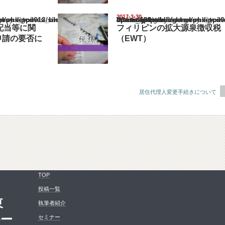
2017-3-30
pines_blog/wp-content/themes/gorgeous_tcd013/single.php
Warning
: Undefined array key "show_category" in
/home/netst/kuno-cpa.co.jp/public_html/philippines_blog/wp-content/the
on line
183
配当等に関
フィリピンの拡大源泉徴収税
申請の要否に
（EWT）
居住代理人変更手続きについて
TOP
投稿一覧
東
執筆者紹介
ルー
セミナー