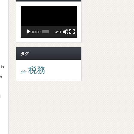
動
画
プ
レ
ー
ヤ
00:00
34:11
ー
タグ
 is
税務
会計
en
f