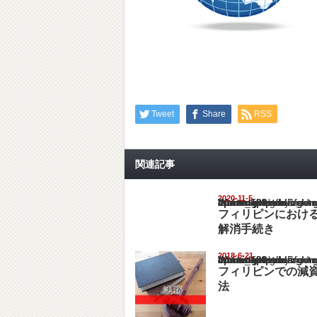
Tweet
Share
RSS
関連記事
2020-11-5
Warning
: Undefined array key "show_category" in
/home/netst/kuno-cpa.co.jp/public_html/philip
on line
183
フィリピンにおける
解消手続き
2018-6-21
Warning
: Undefined array key "show_category" in
/home/netst/kuno-cpa.co.jp/public_html/philip
on line
183
フィリピンでの減
法