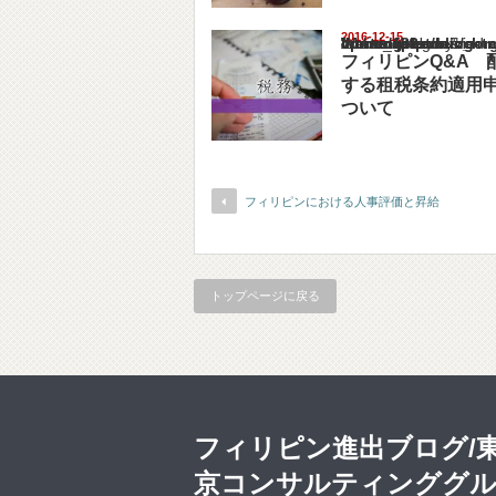
2016-12-15
Warning
: Undefined array key "show_category" in
/home/netst/kuno-cpa.co.jp/public_html/philip
on line
183
フィリピンQ&A 
する租税条約適用
ついて
フィリピンにおける人事評価と昇給
トップページに戻る
フィリピン進出ブログ/
京コンサルティンググ