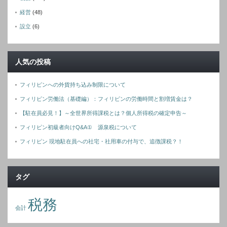
経営
(48)
設立
(6)
人気の投稿
フィリピンへの外貨持ち込み制限について
フィリピン労働法（基礎編）：フィリピンの労働時間と割増賃金は？
【駐在員必見！】～全世界所得課税とは？個人所得税の確定申告～
フィリピン初級者向けQ&A① 源泉税について
フィリピン 現地駐在員への社宅・社用車の付与で、追徴課税？！
タグ
税務
会計