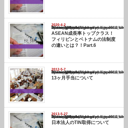
2020-4-2
Warning
: Undefined array key "show_category" in
/home/netst/kuno-cpa.co.jp/public_html/philippines_blog/wp-content/themes/gorgeous_tcd
on line
183
ASEAN成長率トップクラス！
フィリピンとベトナムの法制度
の違いとは？！Part.6
2012-5-7
Warning
: Undefined array key "show_category" in
/home/netst/kuno-cpa.co.jp/public_html/philippines_blog/wp-content/themes/gorgeous_tcd
on line
183
13ヶ月手当について
2013-5-27
Warning
: Undefined array key "show_category" in
/home/netst/kuno-cpa.co.jp/public_html/philippines_blog/wp-content/themes/gorgeous_tcd
on line
183
日本法人のTIN取得について