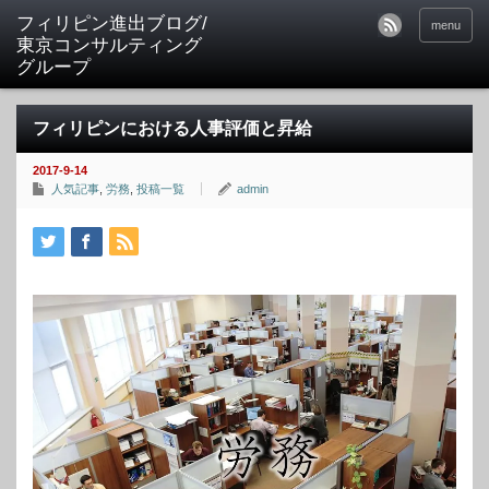
フィリピン進出ブログ/
menu
東京コンサルティング
グループ
フィリピンにおける人事評価と昇給
2017-9-14
人気記事
,
労務
,
投稿一覧
admin