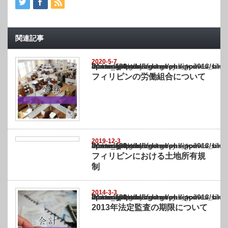
関連記事
2020-5-7
Warning
: Undefined array key "show_category" in
/home/netst/kuno-cpa.co.jp/public_html/philippines_blog/wp-content/themes/gorgeous_tcd
on line
183
フィリピンの労働組合について
2019-12-3
Warning
: Undefined array key "show_category" in
/home/netst/kuno-cpa.co.jp/public_html/philippines_blog/wp-content/themes/gorgeous_tcd
on line
183
フィリピンにおける土地所有規
制
2014-3-3
Warning
: Undefined array key "show_category" in
/home/netst/kuno-cpa.co.jp/public_html/philippines_blog/wp-content/themes/gorgeous_tcd
on line
183
2013年法定監査の期限について