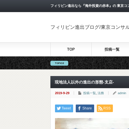
フィリピン進出なら『海外投資の赤本』の 東京コ
フィリピン進出ブログ/東京コンサ
TOP
投稿一覧
現地法人以外の進出の形態-支店-
2019-9-29
投稿一覧
,
法務
admin
Tweet
Share
RSS