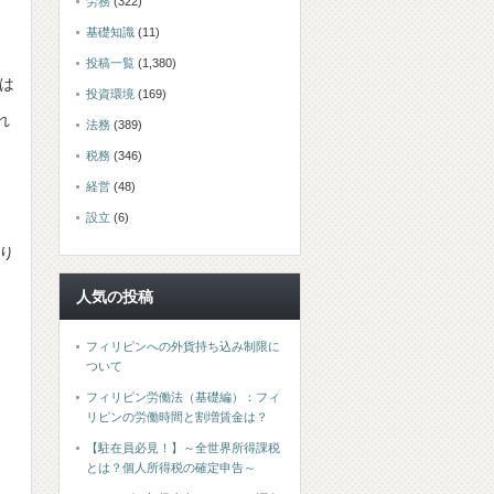
労務
(322)
基礎知識
(11)
投稿一覧
(1,380)
は
投資環境
(169)
れ
法務
(389)
税務
(346)
経営
(48)
設立
(6)
り
人気の投稿
フィリピンへの外貨持ち込み制限に
ついて
フィリピン労働法（基礎編）：フィ
リピンの労働時間と割増賃金は？
【駐在員必見！】～全世界所得課税
とは？個人所得税の確定申告～