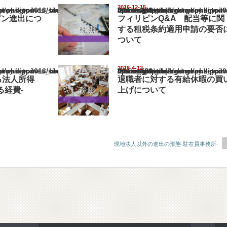
2016-12-15
pines_blog/wp-content/themes/gorgeous_tcd013/single.php
Warning
: Undefined array key "show_category" in
/home/netst/kuno-cpa.co.jp/public_html/philippines_blog/wp-content/the
on line
183
ピン進出につ
フィリピンQ&A 配当等に関
する租税条約適用申請の要否
ついて
2018-4-12
pines_blog/wp-content/themes/gorgeous_tcd013/single.php
Warning
: Undefined array key "show_category" in
/home/netst/kuno-cpa.co.jp/public_html/philippines_blog/wp-content/the
on line
183
る法人所得
退職者に対する有給休暇の買
る経費-
上げについて
現地法人以外の進出の形態-駐在員事務所-