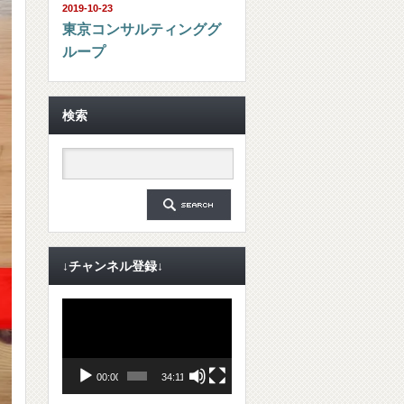
2019-10-23
東京コンサルティンググ
ループ
検索
↓チャンネル登録↓
動
画
プ
レ
ー
ヤ
00:00
34:11
ー