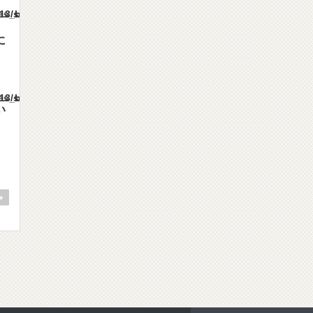
mes/gorgeous_tcd013/single.php
に
mes/gorgeous_tcd013/single.php
い