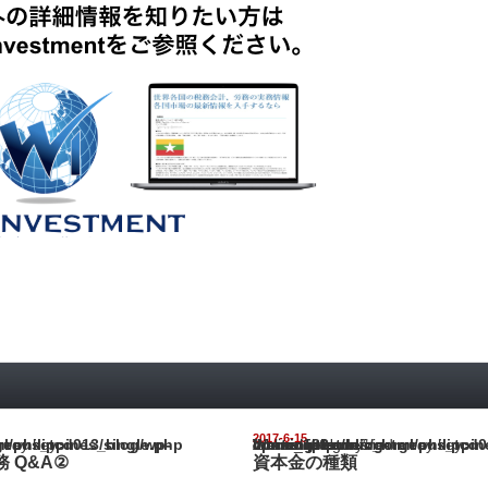
2017-6-15
pines_blog/wp-content/themes/gorgeous_tcd013/single.php
Warning
: Undefined array key "show_category" in
/home/netst/kuno-cpa.co.jp/public_html/philippines_blog/wp-content/the
on line
183
 Q&A②
資本金の種類