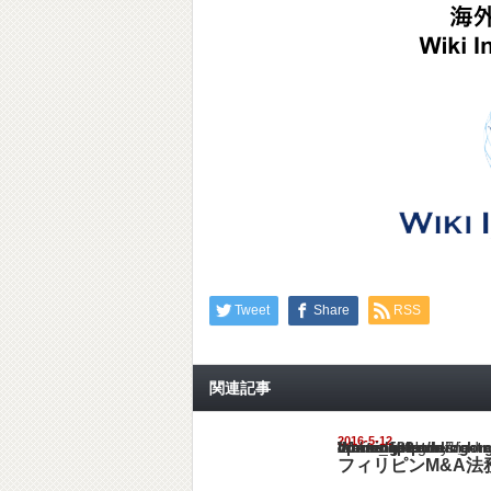
Tweet
Share
RSS
関連記事
2016-5-12
Warning
: Undefined array key "show_category" in
/home/netst/kuno-cpa.co.jp/public_html/philip
on line
183
フィリピンM&A法務