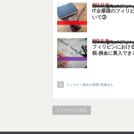
2012-10-22
Warning
: Undefined array key "show_category" in
/home/netst/kuno-cpa.co.jp/public_html/philip
on line
183
IT企業様のフィリ
いて③
2019-11-30
Warning
: Undefined array key "show_category" in
/home/netst/kuno-cpa.co.jp/public_html/philip
on line
183
フィリピンにおけ
税-損金に算入でき
フィリピン進出の形態-現地法人
トップページに戻る