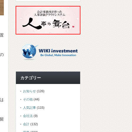
置
の
カテゴリー
お知らせ
(126)
は
その他
(44)
人気記事
(115)
ま
会社法
(9)
留
会計
(132)