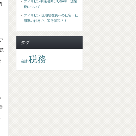
フィリピン初級者向けQ&A① 源泉
的
税について
フィリピン 現地駐在員への社宅・社
用車の付与で、追徴課税？！
ア
タグ
題
税務
き
会計
。
務
、