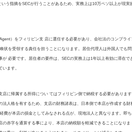
るという指摘をSECが行うことがあるため、実務上は10万ペソ以上が現実
t Agent）をフィリピン支 店に選任する必要があり、会社法のコンプライ
召喚状を受領する責任を担うことになります。居住代理人は外国人でも問
が 必要です。居住者の要件は、SECの実務上は1年以上有効に滞在で
ています。
支店に帰属する所得につい てはフィリピン側で納税する必要があります
の法人格を有するため、支店の財務諸表は、日本側で本店が作成する財
の経費が本店の損金としてみなされる点が、現地法人と異なります。即ち
店の赤字を通算する事により、本店の納税額を軽減できることになりま