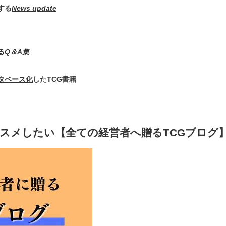
する
News update
る
Q＆A集
タベース化
したTCG書籍
スメしたい【全ての経営者へ贈るTCGブログ