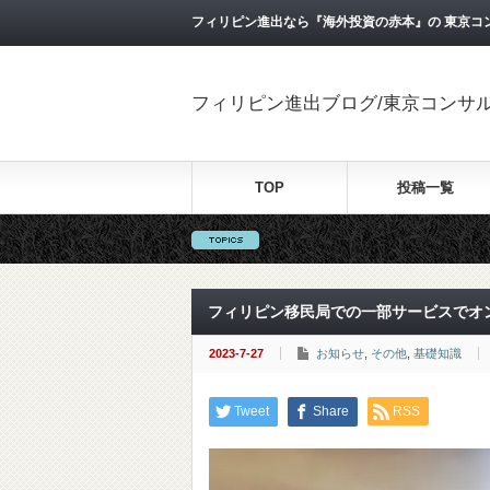
フィリピン進出なら『海外投資の赤本』の 東京コ
フィリピン進出ブログ/東京コンサ
TOP
投稿一覧
フィリピン移民局での一部サービスでオ
2023-7-27
お知らせ
,
その他
,
基礎知識
Tweet
Share
RSS