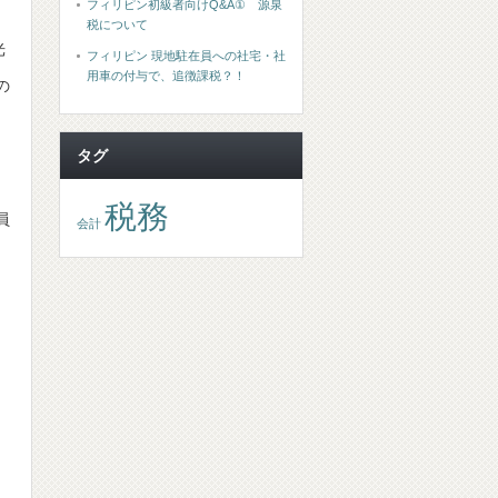
フィリピン初級者向けQ&A① 源泉
税について
光
フィリピン 現地駐在員への社宅・社
用車の付与で、追徴課税？！
の
タグ
。
税務
員
会計