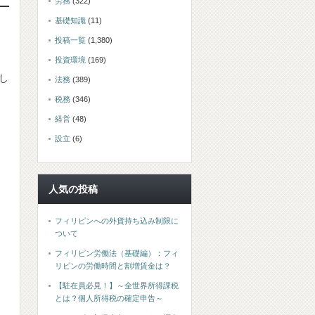
労務
(322)
基礎知識
(11)
投稿一覧
(1,380)
投資環境
(169)
し
法務
(389)
税務
(346)
経営
(48)
ン
設立
(6)
人気の投稿
フィリピンへの外貨持ち込み制限に
ついて
フィリピン労働法（基礎編）：フィ
リピンの労働時間と割増賃金は？
【駐在員必見！】～全世界所得課税
とは？個人所得税の確定申告～