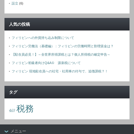
設立
(6)
人気の投稿
フィリピンへの外貨持ち込み制限について
フィリピン労働法（基礎編）：フィリピンの労働時間と割増賃金は？
【駐在員必見！】～全世界所得課税とは？個人所得税の確定申告～
フィリピン初級者向けQ&A① 源泉税について
フィリピン 現地駐在員への社宅・社用車の付与で、追徴課税？！
タグ
税務
会計
メニュー