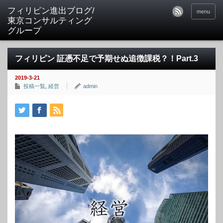
フィリピン進出ブログ/
menu
東京コンサルティング
グループ
フィリピン 証憑不足で予期せぬ追徴課税？！Part.3
2019-3-21
投稿一覧
,
経営
admin