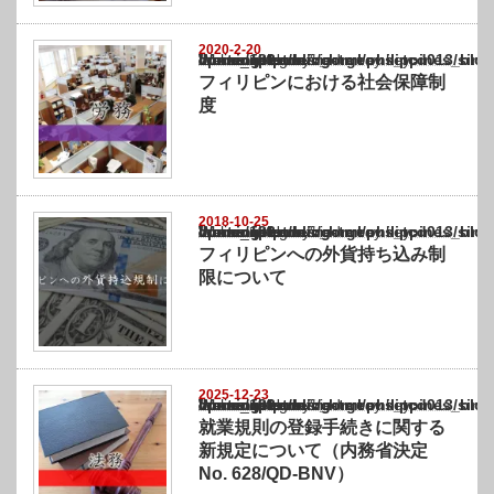
2020-2-20
Warning
: Undefined array key "show_category" in
/home/netst/kuno-cpa.co.jp/public_html/philippines_blog/wp-content/themes/gorgeous_tcd
on line
183
フィリピンにおける社会保障制
度
2018-10-25
Warning
: Undefined array key "show_category" in
/home/netst/kuno-cpa.co.jp/public_html/philippines_blog/wp-content/themes/gorgeous_tcd
on line
183
フィリピンへの外貨持ち込み制
限について
2025-12-23
Warning
: Undefined array key "show_category" in
/home/netst/kuno-cpa.co.jp/public_html/philippines_blog/wp-content/themes/gorgeous_tcd
on line
183
就業規則の登録手続きに関する
新規定について（内務省決定
No. 628/QD-BNV）