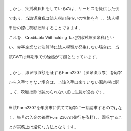
しかし、実質税負担をしているのは、サービスを提供した側
であり、当該源泉税は法人税の前払いの性格を有し、法人税
申告の際に税額控除することできます。
これを、Creditable Withholding Tax(控除対象源泉税)とい
い、赤字企業など決算時に法人税額が発生しない場合は、当
該CWTは無期限での繰越が可能となっています。
しかし、源泉徴収額を証するForm2307（源泉徴収票）を顧客
から入手できない場合は、当該入手出来ていない源泉税に関
して、税額控除は認められない点に注意が必要です。
当該Form2307を年度末に慌てて顧客に一括請求するのではな
く、毎月の入金の都度Form2307の発行を依頼し、回収するこ
とが実務上は適切な方法となります。