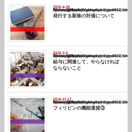
2020-4-30
Warning
: Undefined array key "show_category" in
/home/netst/kuno-cpa.co.jp/public_html/philippines_blog/wp-content/themes/gorgeous_tcd
on line
183
発行する新株の対価について
2020-3-5
Warning
: Undefined array key "show_category" in
/home/netst/kuno-cpa.co.jp/public_html/philippines_blog/wp-content/themes/gorgeous_tcd
on line
183
給与に関連して、やらなければ
ならないこと
2016-11-17
Warning
: Undefined array key "show_category" in
/home/netst/kuno-cpa.co.jp/public_html/philippines_blog/wp-content/themes/gorgeous_tcd
on line
183
フィリピンの機能通貨③