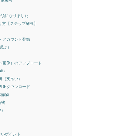
登録も必須になりました
り方【ステップ解説】
・アカウント登録
を選ぶ）
ト画像）のアップロード
it）
済（支払い）
PDFダウンロード
準備物
備物
要）
すいポイント