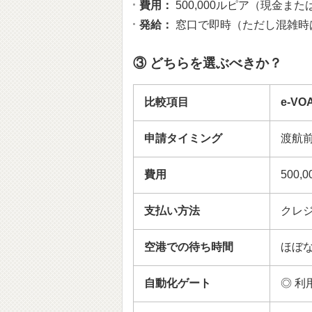
費用：
500,000ルピア（現金ま
発給：
窓口で即時（ただし混雑時
③ どちらを選ぶべきか？
比較項目
e-V
申請タイミング
渡航前
費用
500,0
支払い方法
クレ
空港での待ち時間
ほぼ
自動化ゲート
◎ 利