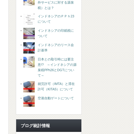
外サービスに対する源泉
税）とは？
インドネシアのＰＰｈ23
について
インドネシアの印紙税に
ついて
インドネシアのリース会
計基準
日本との取引時には要注
意!? ～インドネシアの源
泉税PPh26とDGTについ
て～
就労許可（IMTA）と滞在
許可（KITAS）について
空港自動ゲートについて
ブログ統計情報