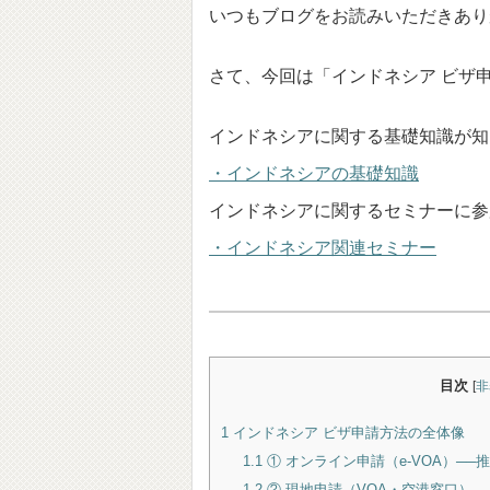
いつもブログをお読みいただきあり
さて、今回は「インドネシア ビザ
インドネシアに関する基礎知識が知
・インドネシアの基礎知識
インドネシアに関するセミナーに参
・インドネシア関連セミナー
目次
[
非
1
インドネシア ビザ申請方法の全体像
1.1
① オンライン申請（e-VOA）──
1.2
② 現地申請（VOA・空港窓口）─