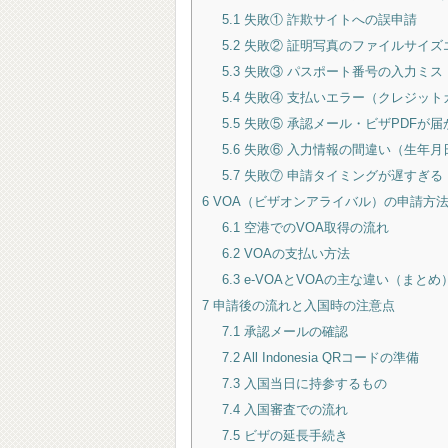
5.1
失敗① 詐欺サイトへの誤申請
5.2
失敗② 証明写真のファイルサイズ
5.3
失敗③ パスポート番号の入力ミス
5.4
失敗④ 支払いエラー（クレジット
5.5
失敗⑤ 承認メール・ビザPDFが届
5.6
失敗⑥ 入力情報の間違い（生年月
5.7
失敗⑦ 申請タイミングが遅すぎる
6
VOA（ビザオンアライバル）の申請方
6.1
空港でのVOA取得の流れ
6.2
VOAの支払い方法
6.3
e-VOAとVOAの主な違い（まとめ
7
申請後の流れと入国時の注意点
7.1
承認メールの確認
7.2
All Indonesia QRコードの準備
7.3
入国当日に持参するもの
7.4
入国審査での流れ
7.5
ビザの延長手続き