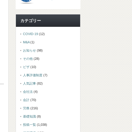
カテゴリー
COVID-19
(12)
M&A
(1)
お知らせ
(98)
その他
(28)
ビザ
(10)
人事評価制度
(7)
人気記事
(82)
会社法
(4)
会計
(70)
労務
(216)
基礎知識
(8)
投稿一覧
(1,038)