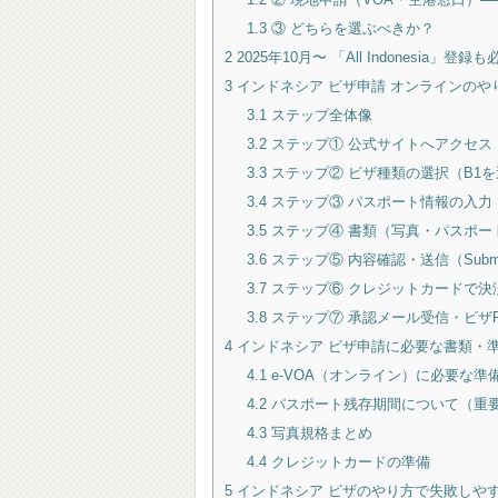
1.3
③ どちらを選ぶべきか？
2
2025年10月〜 「All Indonesia」
3
インドネシア ビザ申請 オンラインのや
3.1
ステップ全体像
3.2
ステップ① 公式サイトへアクセス
3.3
ステップ② ビザ種類の選択（B1
3.4
ステップ③ パスポート情報の入力
3.5
ステップ④ 書類（写真・パスポー
3.6
ステップ⑤ 内容確認・送信（Subm
3.7
ステップ⑥ クレジットカードで決
3.8
ステップ⑦ 承認メール受信・ビザ
4
インドネシア ビザ申請に必要な書類・
4.1
e-VOA（オンライン）に必要な準
4.2
パスポート残存期間について（重
4.3
写真規格まとめ
4.4
クレジットカードの準備
5
インドネシア ビザのやり方で失敗しや