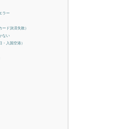
エラー
カード決済失敗）
かない
日・入国空港）
法
）