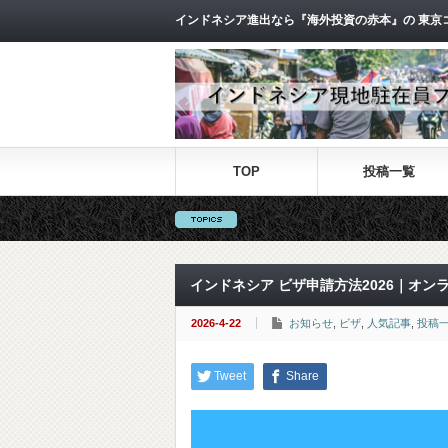
インドネシア進出なら『海外投資の赤本』の 東京
TOP
投稿一覧
インドネシア ビザ申請方法2026｜オ
2026-4-22
お知らせ
,
ビザ
,
人気記事
,
投稿
Tweet
Share