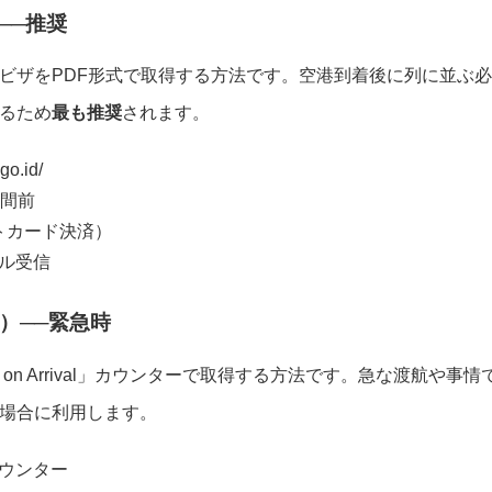
──推奨
ビザをPDF形式で取得する方法です。空港到着後に列に並ぶ必
るため
最も推奨
されます。
.go.id/
時間前
ットカード決済）
ル受信
）──緊急時
on Arrival」カウンターで取得する方法です。急な渡航や事情
場合に利用します。
カウンター