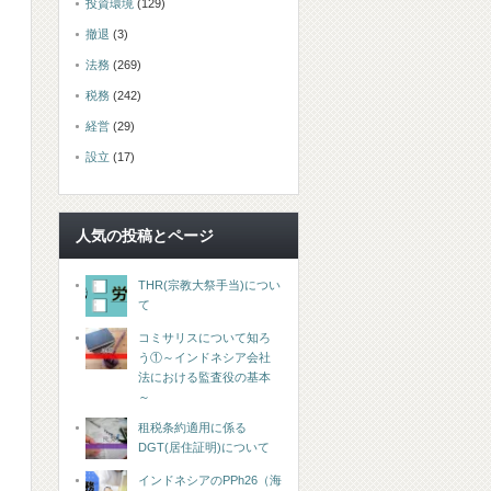
投資環境
(129)
撤退
(3)
法務
(269)
税務
(242)
経営
(29)
設立
(17)
人気の投稿とページ
THR(宗教大祭手当)につい
て
コミサリスについて知ろ
う①～インドネシア会社
法における監査役の基本
～
租税条約適用に係る
DGT(居住証明)について
インドネシアのPPh26（海