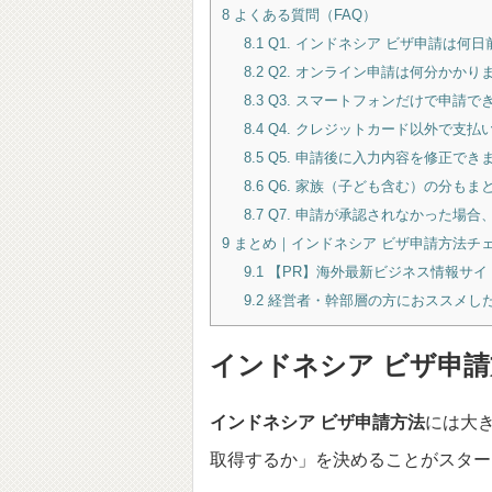
8
よくある質問（FAQ）
8.1
Q1. インドネシア ビザ申請は何
8.2
Q2. オンライン申請は何分かかり
8.3
Q3. スマートフォンだけで申請で
8.4
Q4. クレジットカード以外で支払
8.5
Q5. 申請後に入力内容を修正でき
8.6
Q6. 家族（子ども含む）の分もま
8.7
Q7. 申請が承認されなかった場合
9
まとめ｜インドネシア ビザ申請方法チ
9.1
【PR】海外最新ビジネス情報サイト「Wi
9.2
経営者・幹部層の方におススメした
インドネシア ビザ申
インドネシア ビザ申請方法
には大
取得するか」を決めることがスター