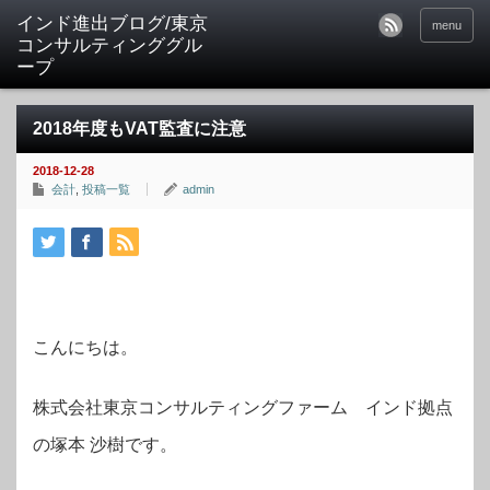
インド進出ブログ/東京
menu
コンサルティンググル
ープ
2018年度もVAT監査に注意
2018-12-28
会計
,
投稿一覧
admin
こんにちは。
株式会社東京コンサルティングファーム インド拠点
の塚本 沙樹です。