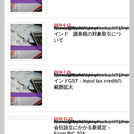
2020-6-12
Warning
: Undefined array key "show_category" in
/home/netst/kuno-cpa.co.jp/public_html/india_blog/wp-content/themes/gorgeous_tcd0
on line
183
インド 源泉税の対象取引につ
いて
2018-7-20
Warning
: Undefined array key "show_category" in
/home/netst/kuno-cpa.co.jp/public_html/india_blog/wp-content/themes/gorgeous_tcd0
on line
183
インドGST：Input tax creditの
範囲拡大
2018-11-23
Warning
: Undefined array key "show_category" in
/home/netst/kuno-cpa.co.jp/public_html/india_blog/wp-content/themes/gorgeous_tcd0
on line
183
会社設立にかかる新規定 –
Form INC 20A-