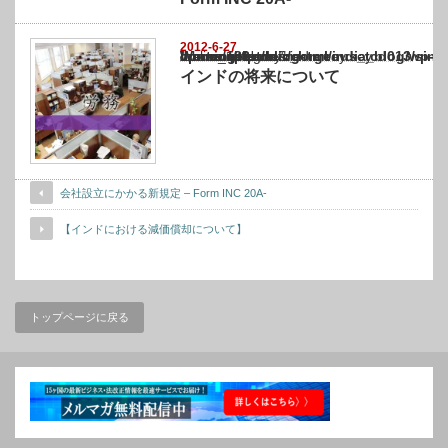
2012-6-27
Warning
: Undefined array key "show_category" in
/home/netst/kuno-cpa.co.jp/public_html/india_blog/wp-content/themes/gorgeous_tcd0
on line
183
インドの将来について
会社設立にかかる新規定 – Form INC 20A-
【インドにおける減価償却について】
トップページに戻る