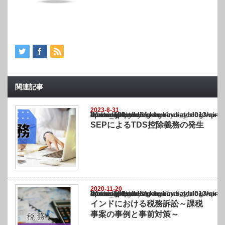
関連記事
2023-8-31
Warning
: Undefined array key "show_category" in
/home/netst/kuno-cpa.co.jp/public_html/india_blog/wp-content/themes/gorgeous_tcd0
on line
183
SEPによるTDS控除義務の発生
2020-11-20
Warning
: Undefined array key "show_category" in
/home/netst/kuno-cpa.co.jp/public_html/india_blog/wp-content/themes/gorgeous_tcd0
on line
183
インドにおける税務訴訟～課税
事案の事例と事前対策～