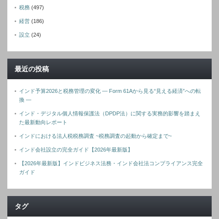
税務
(497)
経営
(186)
設立
(24)
最近の投稿
インド予算2026と税務管理の変化 ― Form 61Aから見る“見える経済”への転
換 ―
インド・デジタル個人情報保護法（DPDP法）に関する実務的影響を踏まえ
た最新動向レポート
インドにおける法人税税務調査 ~税務調査の起動から確定まで~
インド会社設立の完全ガイド【2026年最新版】
【2026年最新版】インドビジネス法務・インド会社法コンプライアンス完全
ガイド
タグ