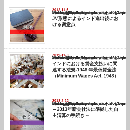
2012-11-5
Warning
: Undefined array key "show_category" in
/home/netst/kuno-cpa.co.jp/public_html/india_blog/wp-content/themes/gorgeous_tcd0
on line
183
JV形態によるインド進出後にお
ける留意点
2019-11-30
Warning
: Undefined array key "show_category" in
/home/netst/kuno-cpa.co.jp/public_html/india_blog/wp-content/themes/gorgeous_tcd0
on line
183
インドにおける賃金支払いに関
連する法規-1948 年最低賃金法
（Minimum Wages Act, 1948）
2018-2-12
Warning
: Undefined array key "show_category" in
/home/netst/kuno-cpa.co.jp/public_html/india_blog/wp-content/themes/gorgeous_tcd0
on line
183
～2013年新会社法に準拠した自
主清算の手続き～