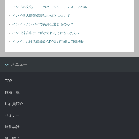
インドの文化 ～ ガネーシャ・フェスティバル ～
インド個人情報保護法の成立について
インド・ムンバイで英語は通じるのか？
インド滞在中にビザが切れそうになったら？
インドにおける産業別GDP及び労働人口構成比
メニュー
TOP
投稿一覧
駐在員紹介
セミナー
運営会社
拠点紹介