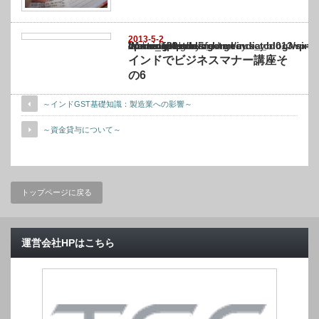
2013-5-2
Warning
: Undefined array key "show_category" in
/home/netst/kuno-cpa.co.jp/public_html/india_blog/wp-content/themes/gorgeous_tcd0
on line
183
インドでビジネスマナー講座そ
の6
～インドGST基礎知識：製造業への影響～
～資金貸与について～
トップページに戻る
運営会社HPはこちら