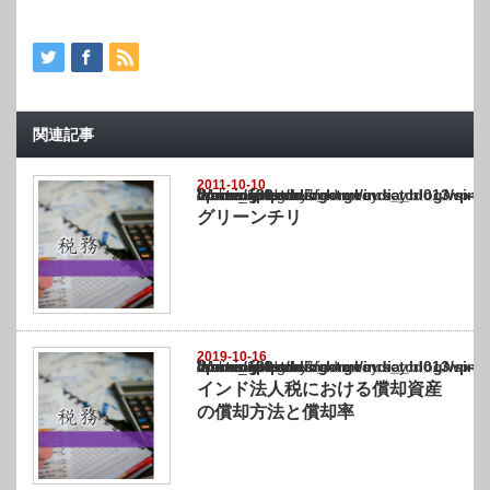
関連記事
2011-10-10
Warning
: Undefined array key "show_category" in
/home/netst/kuno-cpa.co.jp/public_html/india_blog/wp-content/themes/gorgeous_tcd0
on line
183
グリーンチリ
2019-10-16
Warning
: Undefined array key "show_category" in
/home/netst/kuno-cpa.co.jp/public_html/india_blog/wp-content/themes/gorgeous_tcd0
on line
183
インド法人税における償却資産
の償却方法と償却率