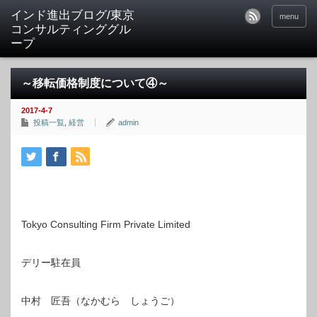
インド進出ブログ/東京
menu
コンサルティンググル
ープ
～移転価格制度について④～
2017-4-7
投稿一覧
,
経営
admin
Tokyo Consulting Firm Private Limited
デリー駐在員
中村 匠吾（なかむら しょうご）