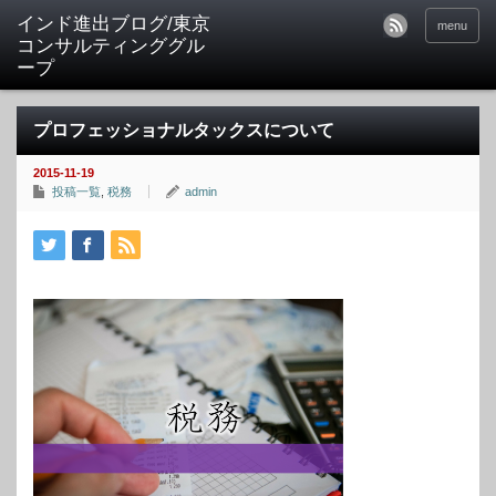
インド進出ブログ/東京
menu
コンサルティンググル
ープ
プロフェッショナルタックスについて
2015-11-19
投稿一覧
,
税務
admin