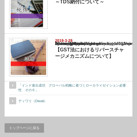
～TDS納付について～
2019-3-29
Warning
: Undefined array key "show_category" in
/home/netst/kuno-cpa.co.jp/public_html/india_blog/wp-content/themes/gorgeous_tcd0
on line
183
【GST法におけるリバースチャ
ージメカニズムについて】
「インド進出成功 グローバル戦略に基づくローカライゼイション必要
性 その６」
ディワリ（Diwali）
トップページに戻る