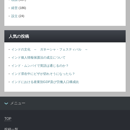
経営
(186)
設立
(24)
人気の投稿
インドの文化 ～ ガネーシャ・フェスティバル ～
インド個人情報保護法の成立について
インド・ムンバイで英語は通じるのか？
インド滞在中にビザが切れそうになったら？
インドにおける産業別GDP及び労働人口構成比
メニュー
TOP
投稿一覧