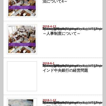
法について4～
2018-4-13
Warning
: Undefined array key "show_category" in
/home/netst/kuno-cpa.co.jp/public_html/india_blog/wp-content/themes/gorgeous_tcd0
on line
183
～人事制度について～
2018-6-1
Warning
: Undefined array key "show_category" in
/home/netst/kuno-cpa.co.jp/public_html/india_blog/wp-content/themes/gorgeous_tcd0
on line
183
インド中央銀行の経営問題
2018-1-12
Warning
: Undefined array key "show_category" in
/home/netst/kuno-cpa.co.jp/public_html/india_blog/wp-content/themes/gorgeous_tcd0
on line
183