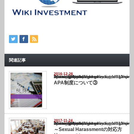
関連記事
2016-12-26
Warning
: Undefined array key "show_category" in
/home/netst/kuno-cpa.co.jp/public_html/india_blog/wp-content/themes/gorgeous_tcd0
on line
183
APA制度について③
2017-11-24
Warning
: Undefined array key "show_category" in
/home/netst/kuno-cpa.co.jp/public_html/india_blog/wp-content/themes/gorgeous_tcd0
on line
183
～Sexual Harassmentの対応方