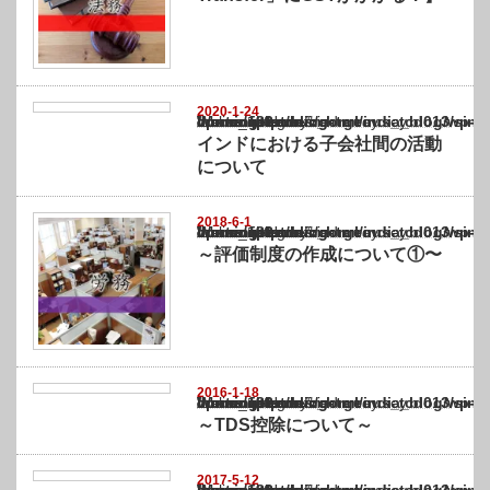
2020-1-24
Warning
: Undefined array key "show_category" in
/home/netst/kuno-cpa.co.jp/public_html/india_blog/wp-content/themes/gorgeous_tcd0
on line
183
インドにおける子会社間の活動
について
2018-6-1
Warning
: Undefined array key "show_category" in
/home/netst/kuno-cpa.co.jp/public_html/india_blog/wp-content/themes/gorgeous_tcd0
on line
183
～評価制度の作成について①〜
2016-1-18
Warning
: Undefined array key "show_category" in
/home/netst/kuno-cpa.co.jp/public_html/india_blog/wp-content/themes/gorgeous_tcd0
on line
183
～TDS控除について～
2017-5-12
Warning
: Undefined array key "show_category" in
/home/netst/kuno-cpa.co.jp/public_html/india_blog/wp-content/themes/gorgeous_tcd0
on line
183