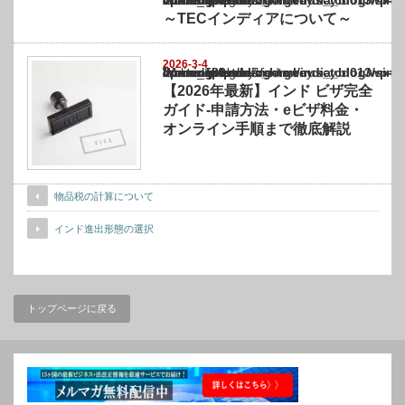
～TECインディアについて～
2026-3-4
Warning
: Undefined array key "show_category" in
/home/netst/kuno-cpa.co.jp/public_html/india_blog/wp-content/themes/gorgeous_tcd0
on line
183
【2026年最新】インド ビザ完全
ガイド‐申請方法・eビザ料金・
オンライン手順まで徹底解説
物品税の計算について
インド進出形態の選択
トップページに戻る