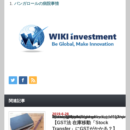
バンガロールの病院事情
関連記事
2019-6-28
Warning
: Undefined array key "show_category" in
/home/netst/kuno-cpa.co.jp/public_html/india_blog/wp-content/themes/gorgeous_tcd0
on line
183
【GST法 在庫移動「Stock
Transfer」にGSTがかかる？】