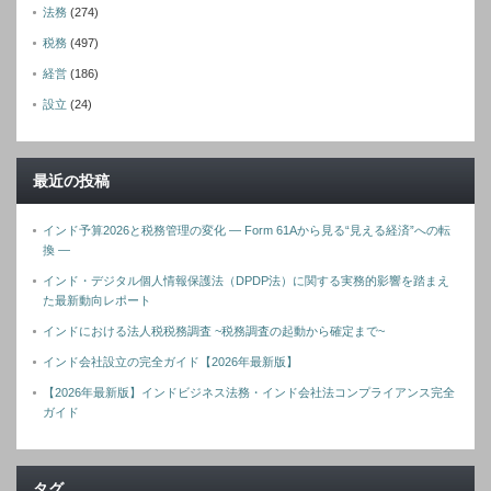
法務
(274)
税務
(497)
経営
(186)
設立
(24)
最近の投稿
インド予算2026と税務管理の変化 ― Form 61Aから見る“見える経済”への転
換 ―
インド・デジタル個人情報保護法（DPDP法）に関する実務的影響を踏まえ
た最新動向レポート
インドにおける法人税税務調査 ~税務調査の起動から確定まで~
インド会社設立の完全ガイド【2026年最新版】
【2026年最新版】インドビジネス法務・インド会社法コンプライアンス完全
ガイド
タグ