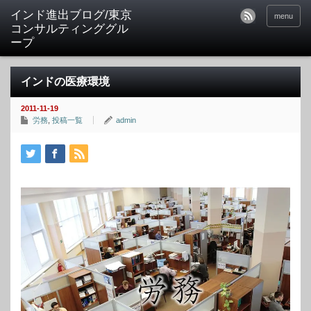
インド進出ブログ/東京
menu
コンサルティンググル
ープ
インドの医療環境
2011-11-19
労務
,
投稿一覧
admin