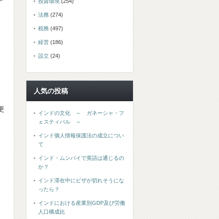
投資環境
(254)
法務
(274)
税務
(497)
経営
(186)
設立
(24)
人気の投稿
更
インドの文化 ～ ガネーシャ・フ
ェスティバル ～
インド個人情報保護法の成立につい
て
インド・ムンバイで英語は通じるの
か？
インド滞在中にビザが切れそうにな
ったら？
インドにおける産業別GDP及び労働
人口構成比