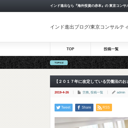
インド進出なら『海外投資の赤本』の 東京コンサ
インド進出ブログ/東京コンサルテ
TOP
投稿一覧
【２０１７年に改定している労働法のお
2019-4-26
労務
,
投稿一覧
admin
Tweet
Share
RSS