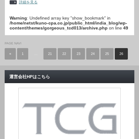
詳細を見る
Warning
: Undefined array key "show_bookmark" in
/home/netst/kuno-cpa.co.jp/public_html/india_blog/wp-
content/themes/gorgeous_tcd013/archive.php
on line
49
PAGE NAVI
«
1
…
21
22
23
24
25
26
運営会社HPはこちら