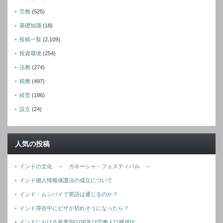
労務
(525)
基礎知識
(18)
投稿一覧
(2,109)
投資環境
(254)
法務
(274)
税務
(497)
経営
(186)
設立
(24)
人気の投稿
インドの文化 ～ ガネーシャ・フェスティバル ～
インド個人情報保護法の成立について
インド・ムンバイで英語は通じるのか？
インド滞在中にビザが切れそうになったら？
インドにおける産業別GDP及び労働人口構成比