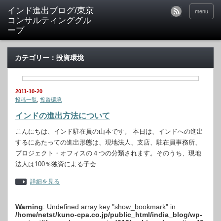
インド進出ブログ/東京
menu
コンサルティンググル
ープ
カテゴリー：投資環境
2011-10-20
投稿一覧
,
投資環境
インドの進出方法について
こんにちは、インド駐在員の山本です。 本日は、インドへの進出
するにあたっての進出形態は、現地法人、支店、駐在員事務所、
プロジェクト・オフィスの４つの分類されます。そのうち、現地
法人は100％独資による子会…
詳細を見る
Warning
: Undefined array key "show_bookmark" in
/home/netst/kuno-cpa.co.jp/public_html/india_blog/wp-