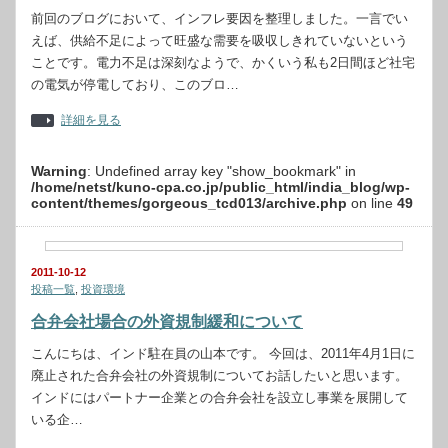
前回のブログにおいて、インフレ要因を整理しました。一言でい
えば、供給不足によって旺盛な需要を吸収しきれていないという
ことです。電力不足は深刻なようで、かくいう私も2日間ほど社宅
の電気が停電しており、このブロ…
詳細を見る
Warning
: Undefined array key "show_bookmark" in
/home/netst/kuno-cpa.co.jp/public_html/india_blog/wp-
content/themes/gorgeous_tcd013/archive.php
on line
49
2011-10-12
投稿一覧
,
投資環境
合弁会社場合の外資規制緩和について
こんにちは、インド駐在員の山本です。 今回は、2011年4月1日に
廃止された合弁会社の外資規制についてお話したいと思います。
インドにはパートナー企業との合弁会社を設立し事業を展開して
いる企…