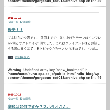
content/themes/gorgeous_tcd013/archive.php
on line
49
2011-10-19
投稿一覧
,
投資環境
株安！！
プネ駐在の今西です。 前回までで、取り上げたテーマはインフレ
が2回とオクトロイが1回でした。これはクライアント様とお話し
する際に良く出てくるトピックだからという理由です。 今回…
詳細を見る
Warning
: Undefined array key "show_bookmark" in
/home/netst/kuno-cpa.co.jp/public_html/india_blog/wp-
content/themes/gorgeous_tcd013/archive.php
on line
49
2011-10-15
投稿一覧
,
投資環境
増税は如何ですか？スハラオさん。