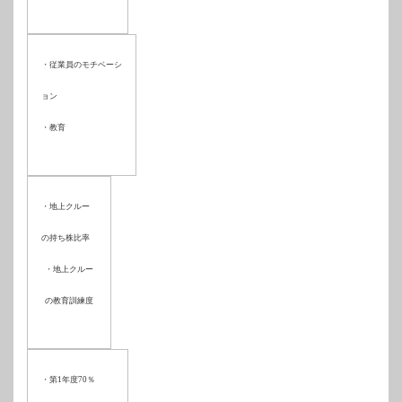
・従業員のモチベーシ
ョン
・教育
・地上クルー
の持ち株比率
・地上クルー
の教育訓練度
・第
1
年度
70
％