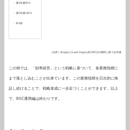
・第
3
年度
90
％
・第
5
年度
100
％
・年
4
回
（出所）
Krieger,J.A.and Gregory,B.(2001)
の資料に基づき作成
この例では、「効率経営」という戦略に基づいて、各業務指標に
まで落とし込むことが出来ています。この業務指標を日次的に検
証し続けることで、戦略達成に一歩近づくことができます。以上
で、BSC運用編は終わりです。