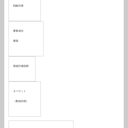
戦略目標
重要成功
要因
業績評価指標
ターゲット
（数値目標）