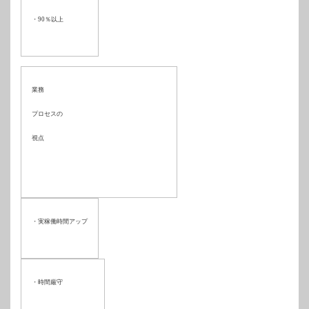
・
90
％以上
業務
プロセスの
視点
・実稼働時間アップ
・時間厳守