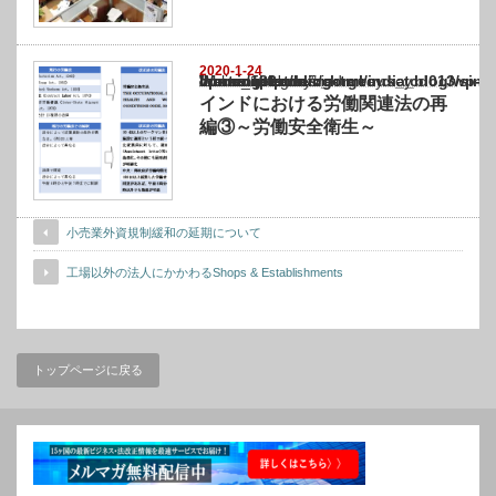
2020-1-24
Warning
: Undefined array key "show_category" in
/home/netst/kuno-cpa.co.jp/public_html/india_blog/wp-content/themes/gorgeous_tcd0
on line
183
インドにおける労働関連法の再
編③～労働安全衛生～
小売業外資規制緩和の延期について
工場以外の法人にかかわるShops & Establishments
トップページに戻る