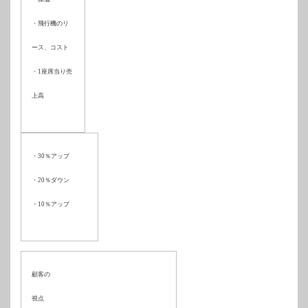
・飛行機のリ
ース、コスト
・
1
座席当り売
上高
・
30
％アップ
・
20
％ダウン
・
10
％アップ
顧客の
視点