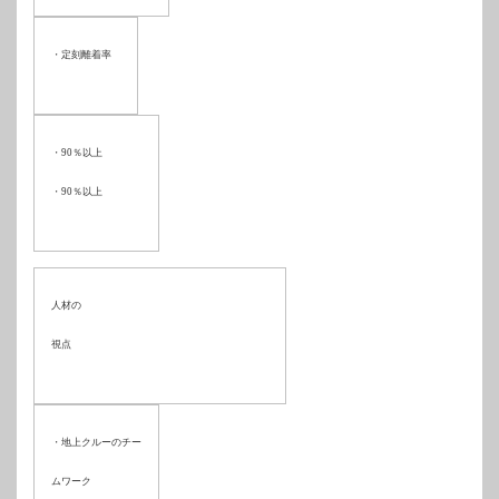
・定刻離着率
・
90
％以上
・
90
％以上
人材の
視点
・地上クルーのチー
ムワーク