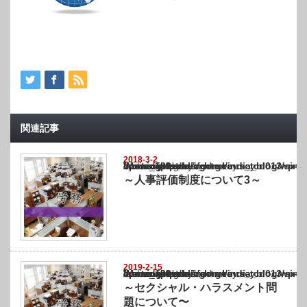
関連記事
2018-3-2
Warning
: Undefined array key "show_category" in
/home/netst/kuno-cpa.co.jp/public_html/india_blog/wp-content/themes/gorgeous_tcd0
on line
183
～人事評価制度について3～
2019-2-15
Warning
: Undefined array key "show_category" in
/home/netst/kuno-cpa.co.jp/public_html/india_blog/wp-content/themes/gorgeous_tcd0
on line
183
～セクシャル・ハラスメント問
題について〜