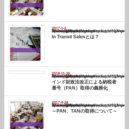
2017-1-2
Warning
: Undefined array key "show_category" in
/home/netst/kuno-cpa.co.jp/public_html/india_blog/wp-content/themes/gorgeous_tcd0
on line
183
In Transit Salesとは？
2018-11-30
Warning
: Undefined array key "show_category" in
/home/netst/kuno-cpa.co.jp/public_html/india_blog/wp-content/themes/gorgeous_tcd0
on line
183
インド財政法改正による納税者
番号（PAN）取得の義務化
2017-4-28
Warning
: Undefined array key "show_category" in
/home/netst/kuno-cpa.co.jp/public_html/india_blog/wp-content/themes/gorgeous_tcd0
on line
183
～PAN、TANの取得について～