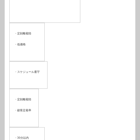
・定刻離着陸
・低価格
・スケジュール遵守
・定刻離着陸
・顧客定着率
・
30
分以内