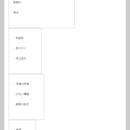
財務の
視点
・利益性
・低コスト
・売上拡大
・市場の評価
・少ない機種
・顧客の拡大
・株価