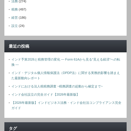
法務
(274)
税務
(497)
経営
(186)
設立
(24)
最近の投稿
インド予算2026と税務管理の変化 ― Form 61Aから見る“見える経済”への転
換 ―
インド・デジタル個人情報保護法（DPDP法）に関する実務的影響を踏まえ
た最新動向レポート
インドにおける法人税税務調査 ~税務調査の起動から確定まで~
インド会社設立の完全ガイド【2026年最新版】
【2026年最新版】インドビジネス法務・インド会社法コンプライアンス完全
ガイド
タグ