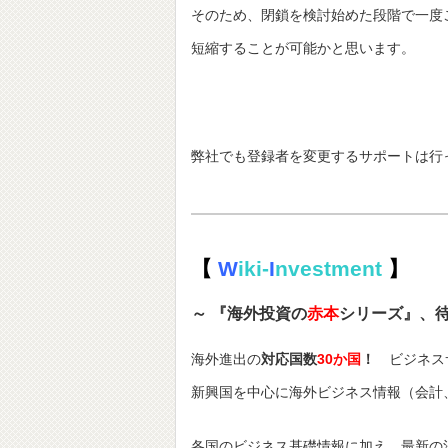
そのため、閉鎖を検討始めた段階で一度
短縮することが可能かと思います。
弊社でも登録者を変更するサポートは行
【
W
iki-
I
nvestment
】
～ 『海外投資の
赤本
シリーズ』、
海外進出の
対応国数
30か国
！
ビジネス
新興国を中心に海外ビジネス情報（会計
各国のビジネス基礎情報に加え、最新の