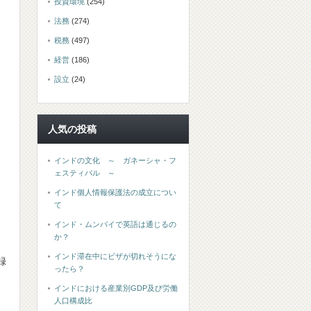
投資環境
(254)
法務
(274)
税務
(497)
経営
(186)
設立
(24)
人気の投稿
インドの文化 ～ ガネーシャ・フ
ェスティバル ～
インド個人情報保護法の成立につい
て
インド・ムンバイで英語は通じるの
か？
インド滞在中にビザが切れそうにな
録
ったら？
インドにおける産業別GDP及び労働
人口構成比