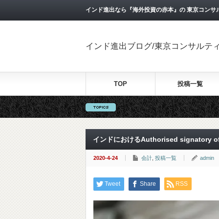
インド進出なら『海外投資の赤本』の 東京コンサ
インド進出ブログ/東京コンサルテ
TOP
投稿一覧
インドにおけるAuthorised signatory o
2020-4-24
会計
,
投稿一覧
admin
Tweet
Share
RSS