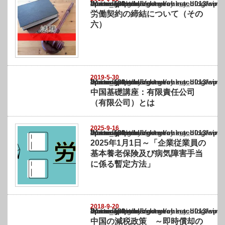
Warning
: Undefined array key "show_category" in
/home/netst/kuno-cpa.co.jp/public_html/china_blog/wp-content/themes/gorgeous_tcd0
on line
183
労働契約の締結について（その
六）
2019-5-30
Warning
: Undefined array key "show_category" in
/home/netst/kuno-cpa.co.jp/public_html/china_blog/wp-content/themes/gorgeous_tcd0
on line
183
中国基礎講座：有限責任公司
（有限公司）とは
2025-9-16
Warning
: Undefined array key "show_category" in
/home/netst/kuno-cpa.co.jp/public_html/china_blog/wp-content/themes/gorgeous_tcd0
on line
183
2025年1月1日～「企業従業員の
基本養老保険及び病気障害手当
に係る暫定方法」
2018-9-20
Warning
: Undefined array key "show_category" in
/home/netst/kuno-cpa.co.jp/public_html/china_blog/wp-content/themes/gorgeous_tcd0
on line
183
中国の減税政策 ～即時償却の