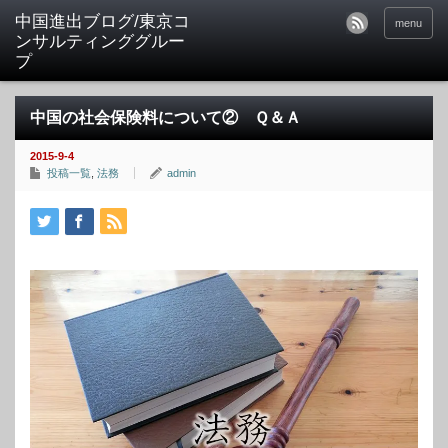
中国進出ブログ/東京コ
menu
ンサルティンググルー
プ
中国の社会保険料について② Ｑ＆Ａ
2015-9-4
投稿一覧
,
法務
admin