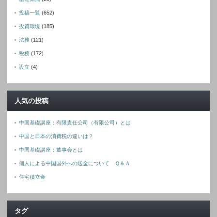
投稿一覧
(652)
投資環境
(185)
法務
(121)
税務
(172)
設立
(4)
人気の投稿
中国基礎講座：有限責任公司（有限公司）とは
中国と日本の消費税の違いは？
中国基礎講座：董事会とは
個人による中国国外への送金について Ｑ＆Ａ
住宅積立金
タグ