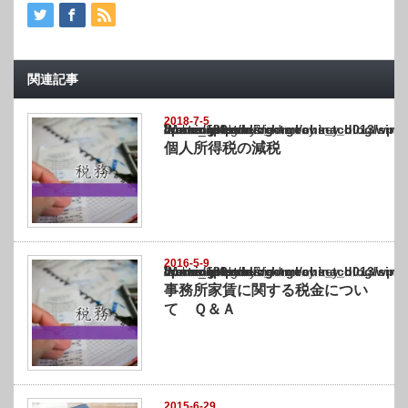
関連記事
2018-7-5
Warning
: Undefined array key "show_category" in
/home/netst/kuno-cpa.co.jp/public_html/china_blog/wp-content/themes/gorgeous_tcd0
on line
183
個人所得税の減税
2016-5-9
Warning
: Undefined array key "show_category" in
/home/netst/kuno-cpa.co.jp/public_html/china_blog/wp-content/themes/gorgeous_tcd0
on line
183
事務所家賃に関する税金につい
て Ｑ＆Ａ
2015-6-29