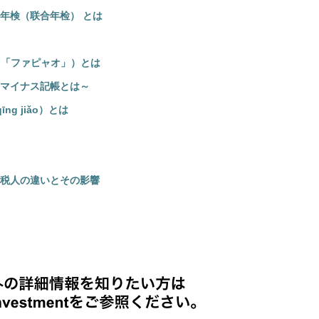
年検（联合年检） とは
o）「ファピャオ」）とは
マイナス記帳とは～
ng jiǎo）とは
税人の違いとその影響