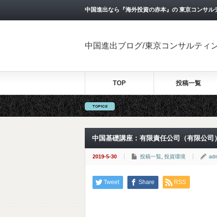
中国進出なら『海外投資の赤本』の 東京コンサル
中国進出ブログ/東京コンサルティ
TOP
投稿一覧
中国基礎講座：有限責任公司（有限公司
2019-5-30
投稿一覧
,
投資環境
ad
Tweet
Share
RSS