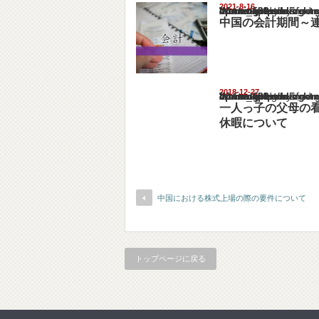
2021-8-16
Warning
: Undefined array key "show_category" in
/home/netst/kuno-cpa.co.jp/public_html/chi
on line
183
中国の会計期間～
2018-12-27
Warning
: Undefined array key "show_category" in
/home/netst/kuno-cpa.co.jp/public_html/chi
on line
183
一人っ子の父母の
休暇について
中国における株式上場の際の要件について
トップページに戻る