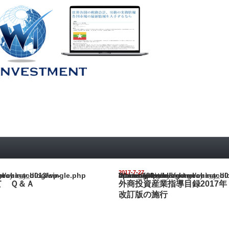
2017-7-27
na_blog/wp-content/themes/gorgeous_tcd013/single.php
Warning
: Undefined array key "show_category" in
/home/netst/kuno-cpa.co.jp/public_html/china_blog/wp-content/them
on line
183
て Ｑ＆Ａ
外商投資産業指導目録2017年
改訂版の施行