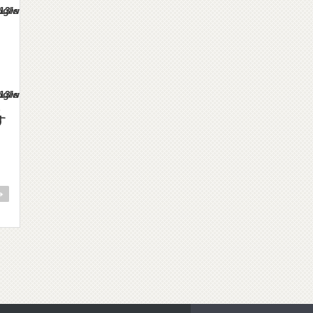
es/gorgeous_tcd013/single.php
es/gorgeous_tcd013/single.php
す