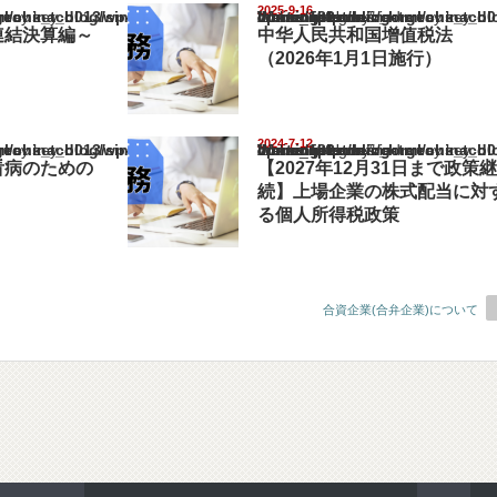
2025-9-16
na_blog/wp-content/themes/gorgeous_tcd013/single.php
Warning
: Undefined array key "show_category" in
/home/netst/kuno-cpa.co.jp/public_html/china_blog/wp-content/them
on line
183
連結決算編～
中华人民共和国增值税法
（2026年1月1日施行）
2024-7-12
na_blog/wp-content/themes/gorgeous_tcd013/single.php
Warning
: Undefined array key "show_category" in
/home/netst/kuno-cpa.co.jp/public_html/china_blog/wp-content/them
on line
183
看病のための
【2027年12月31日まで政策継
続】上場企業の株式配当に対
る個人所得税政策
合資企業(合弁企業)について