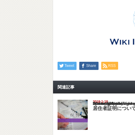
Tweet
Share
RSS
関連記事
2018-1-18
Warning
: Undefined array key "show_category" in
/home/netst/kuno-cpa.co.jp/public_html/chi
on line
183
居住者証明につい