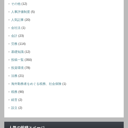
その他
(12)
人事評価制度
(5)
人気記事
(20)
会社法
(1)
会計
(23)
労務
(114)
基礎知識
(12)
投稿一覧
(350)
投資環境
(78)
法務
(21)
海外勤務者をめぐる税務、社会保険
(1)
税務
(90)
経営
(2)
設立
(2)
人気の投稿とページ