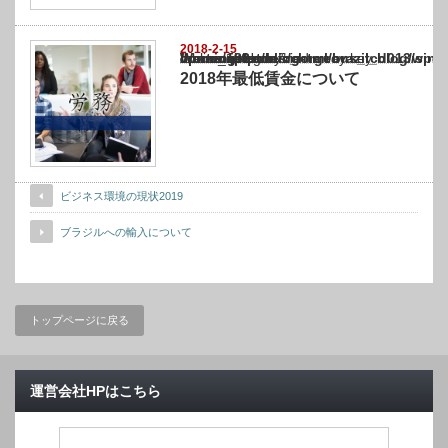
2018-2-15
Warning
: Undefined array key "show_category" in
/home/netst/kuno-cpa.co.jp/public_html/brazil_blog/wp-content/themes/gorgeous_tcd0
on line
183
2018年最低賃金について
ビジネス環境の現状2019
ブラジルへの輸入について
トップページに戻る
運営会社HPはこちら