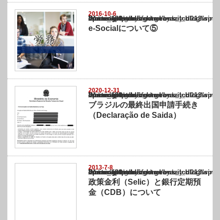
2016-10-6
Warning
: Undefined array key "show_category" in
/home/netst/kuno-cpa.co.jp/public_html/brazil_blog/wp-content/themes/gorgeous_tcd0
on line
183
e-Socialについて⑤
2020-12-31
Warning
: Undefined array key "show_category" in
/home/netst/kuno-cpa.co.jp/public_html/brazil_blog/wp-content/themes/gorgeous_tcd0
on line
183
ブラジルの最終出国申請手続き
（Declaração de Saida）
2013-7-8
Warning
: Undefined array key "show_category" in
/home/netst/kuno-cpa.co.jp/public_html/brazil_blog/wp-content/themes/gorgeous_tcd0
on line
183
政策金利（Selic）と銀行定期預
金（CDB）について