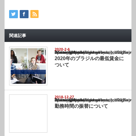
関連記事
2020-2-6
Warning
: Undefined array key "show_category" in
/home/netst/kuno-cpa.co.jp/public_html/brazil_blog/wp-content/themes/gorgeous_tcd0
on line
183
2020年のブラジルの最低賃金に
ついて
2018-12-27
Warning
: Undefined array key "show_category" in
/home/netst/kuno-cpa.co.jp/public_html/brazil_blog/wp-content/themes/gorgeous_tcd0
on line
183
勤務時間の振替について