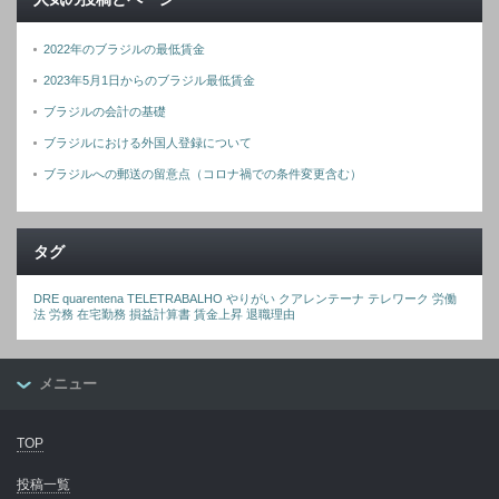
2022年のブラジルの最低賃金
2023年5月1日からのブラジル最低賃金
ブラジルの会計の基礎
ブラジルにおける外国人登録について
ブラジルへの郵送の留意点（コロナ禍での条件変更含む）
タグ
DRE
quarentena
TELETRABALHO
やりがい
クアレンテーナ
テレワーク
労働
法
労務
在宅勤務
損益計算書
賃金上昇
退職理由
メニュー
TOP
投稿一覧