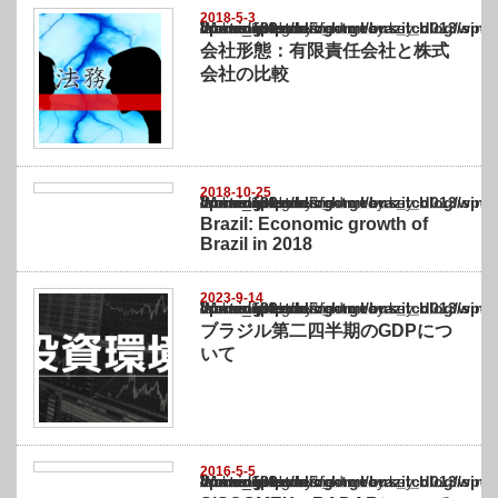
2018-5-3
Warning
: Undefined array key "show_category" in
/home/netst/kuno-cpa.co.jp/public_html/brazil_blog/wp-content/themes/gorgeous_tcd0
on line
183
会社形態：有限責任会社と株式
会社の比較
2018-10-25
Warning
: Undefined array key "show_category" in
/home/netst/kuno-cpa.co.jp/public_html/brazil_blog/wp-content/themes/gorgeous_tcd0
on line
183
Brazil: Economic growth of
Brazil in 2018
2023-9-14
Warning
: Undefined array key "show_category" in
/home/netst/kuno-cpa.co.jp/public_html/brazil_blog/wp-content/themes/gorgeous_tcd0
on line
183
ブラジル第二四半期のGDPにつ
いて
2016-5-5
Warning
: Undefined array key "show_category" in
/home/netst/kuno-cpa.co.jp/public_html/brazil_blog/wp-content/themes/gorgeous_tcd0
on line
183