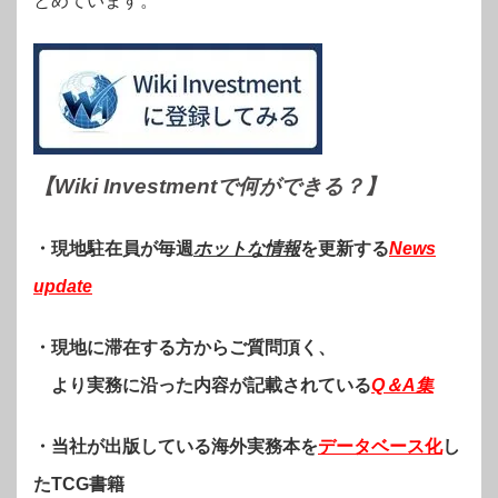
とめています。
【Wiki Investmentで何ができる？
】
・現地駐在員が毎週
ホットな情報
を更新する
News
update
・現地に滞在する方からご質問頂く、
より実務に沿った内容が記載されている
Q＆A集
・当社が出版している海外実務本を
データベース化
し
たTCG書籍