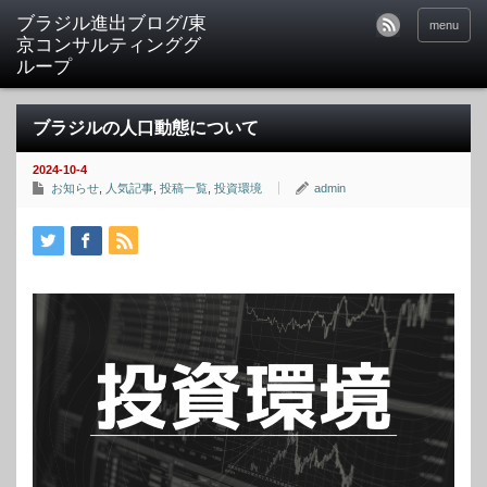
ブラジル進出ブログ/東
menu
京コンサルティンググ
ループ
ブラジルの人口動態について
2024-10-4
お知らせ
,
人気記事
,
投稿一覧
,
投資環境
admin