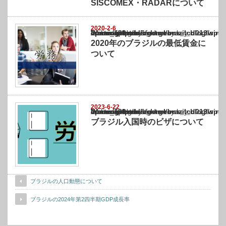
SISCOMEX・RADARについて
2020-2-6
Warning
: Undefined array key "show_category" in
/home/netst/kuno-cpa.co.jp/public_html/brazil_blog/wp-content/themes/gorgeous_tcd0
on line
183
2020年のブラジルの最低賃金に
ついて
2023-6-22
Warning
: Undefined array key "show_category" in
/home/netst/kuno-cpa.co.jp/public_html/brazil_blog/wp-content/themes/gorgeous_tcd0
on line
183
ブラジル入国時のビザについて
ブラジルの人口動態について
ブラジルの2024年第2四半期GDP成長率