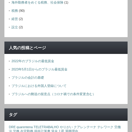
海外勤務者をめぐる税務、社会保険
(1)
税務
(90)
経営
(2)
設立
(2)
人気の投稿とページ
2022年のブラジルの最低賃金
2023年5月1日からのブラジル最低賃金
ブラジルの会計の基礎
ブラジルにおける外国人登録について
ブラジルへの郵送の留意点（コロナ禍での条件変更含む）
タグ
DRE
quarentena
TELETRABALHO
やりがい
クアレンテーナ
テレワーク
労働
法
労務
在宅勤務
損益計算書
賃金上昇
退職理由